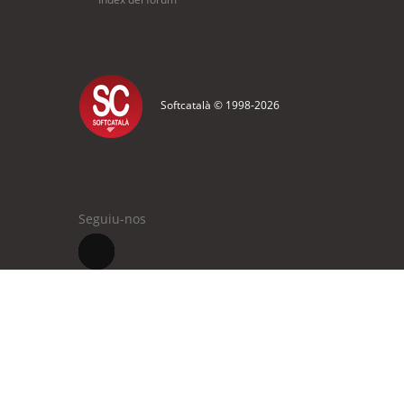
Softcatalà © 1998-
2026
Seguiu-nos