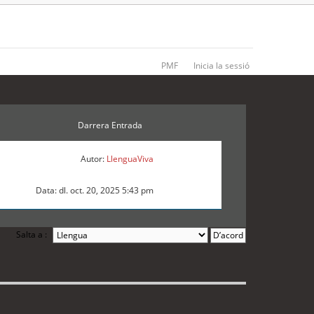
PMF
Inicia la sessió
Darrera Entrada
Autor:
LlenguaViva
Data: dl. oct. 20, 2025 5:43 pm
Salta a :