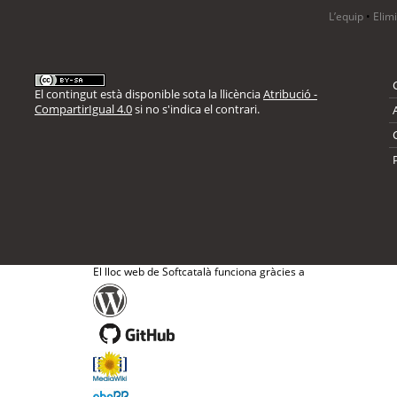
L’equip
•
Elim
El contingut està disponible sota la llicència
Atribució -
CompartirIgual 4.0
si no s'indica el contrari.
El lloc web de Softcatalà funciona gràcies a