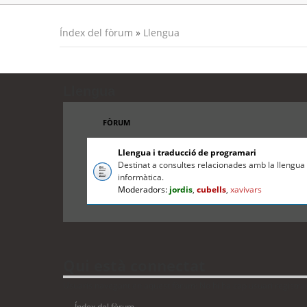
Índex del fòrum
»
Llengua
Llengua
FÒRUM
Llengua i traducció de programari
Destinat a consultes relacionades amb la llengua c
informàtica.
Moderadors:
jordis
,
cubells
,
xavivars
Qui està connectat
Usuaris navegant en aquest fòrum: No hi ha cap usuari registrat i
Índex del fòrum