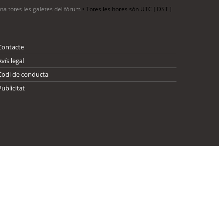
ina totes les galetes del fòrum
• Totes les hores són UTC [
DST
]
Contacte
Avís legal
Codi de conducta
Publicitat