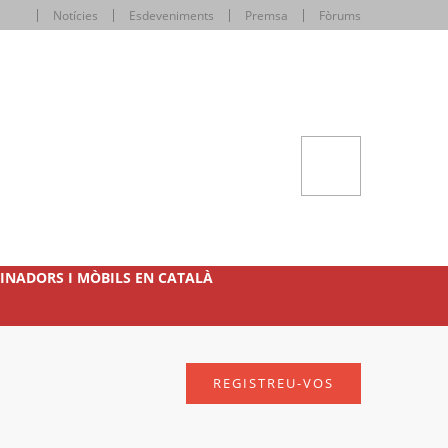
Notícies
Esdeveniments
Premsa
Fòrums
INADORS I MÒBILS EN CATALÀ
REGISTREU-VOS