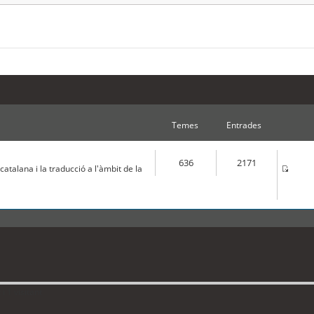
Temes
Entrades
636
2171
atalana i la traducció a l'àmbit de la
 1 visitant