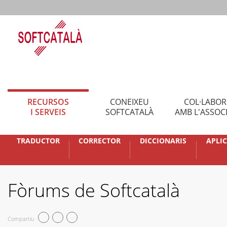
RECURSOS
CONEIXEU
COL·LABO
I SERVEIS
SOFTCATALÀ
AMB L'ASSOC
TRADUCTOR
CORRECTOR
DICCIONARIS
APLI
Fòrums de Softcatalà
Compartiu