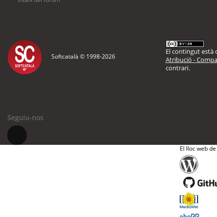
El contingut està d
Softcatalà © 1998-
2026
Atribució - Compar
contrari.
Seguiu-nos
El lloc web de