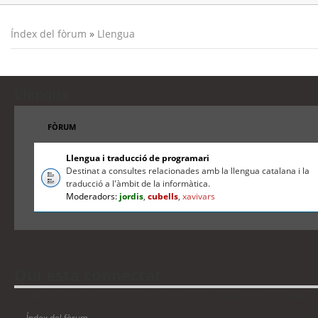
Índex del fòrum
»
Llengua
Llengua
FÒRUM
Llengua i traducció de programari
Destinat a consultes relacionades amb la llengua catalana i la
traducció a l'àmbit de la informàtica.
Moderadors:
jordis
,
cubells
,
xavivars
Qui està connectat
Usuaris navegant en aquest fòrum: No hi ha cap usuari registrat i 1 visitant
Índex del fòrum