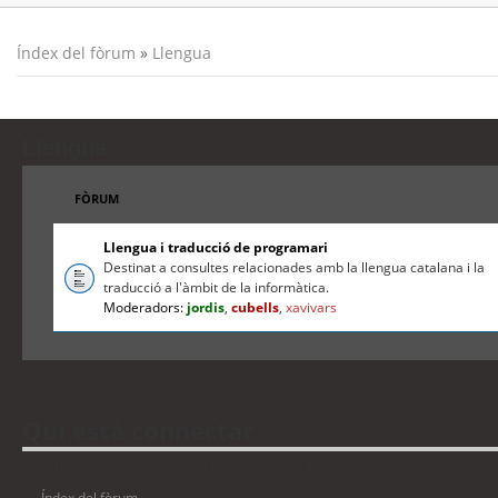
Índex del fòrum
»
Llengua
Llengua
FÒRUM
Llengua i traducció de programari
Destinat a consultes relacionades amb la llengua catalana i la
traducció a l'àmbit de la informàtica.
Moderadors:
jordis
,
cubells
,
xavivars
Qui està connectat
Usuaris navegant en aquest fòrum: No hi ha cap usuari registrat i 1 visitant
Índex del fòrum