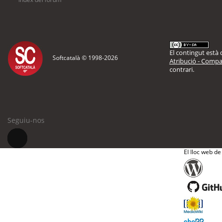
El contingut està d
Softcatalà © 1998-
2026
Atribució - Compar
contrari.
Seguiu-nos
El lloc web de