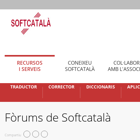
RECURSOS
CONEIXEU
COL·LABO
I SERVEIS
SOFTCATALÀ
AMB L'ASSOC
TRADUCTOR
CORRECTOR
DICCIONARIS
APLI
Fòrums de Softcatalà
Compartiu