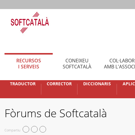
RECURSOS
CONEIXEU
COL·LABO
I SERVEIS
SOFTCATALÀ
AMB L'ASSOC
TRADUCTOR
CORRECTOR
DICCIONARIS
APLI
Fòrums de Softcatalà
Compartiu