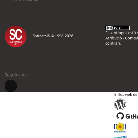
El contingut està d
Softcatalà © 1998-
2026
Atribució - Compar
contrari.
Seguiu-nos
El lloc web de