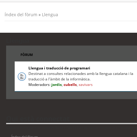
Índex del fòrum
»
Llengua
Llengua
FÒRUM
Llengua i traducció de programari
Destinat a consultes relacionades amb la llengua catalana i la
traducció a l'àmbit de la informàtica.
Moderadors:
jordis
,
cubells
,
xavivars
Qui està connectat
Usuaris navegant en aquest fòrum: No hi ha cap usuari registrat i 1 visitant
Índex del fòrum