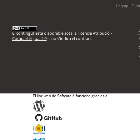
L’equip
•
Elim
El contingut està disponible sota la llicència
Atribució -
CompartirIgual 4.0
si no s'indica el contrari.
El lloc web de Softcatalà funciona gràcies a