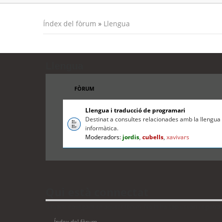
Índex del fòrum
»
Llengua
Llengua
FÒRUM
Llengua i traducció de programari
Destinat a consultes relacionades amb la llengua c
informàtica.
Moderadors:
jordis
,
cubells
,
xavivars
Qui està connectat
Usuaris navegant en aquest fòrum: No hi ha cap usuari registrat i
Índex del fòrum