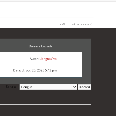
PMF
Inicia la sessió
Darrera Entrada
Autor:
LlenguaViva
Data: dl. oct. 20, 2025 5:43 pm
Salta a :