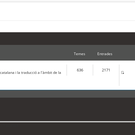
Temes
Entrades
636
2171
atalana i la traducció a l'àmbit de la
 1 visitant