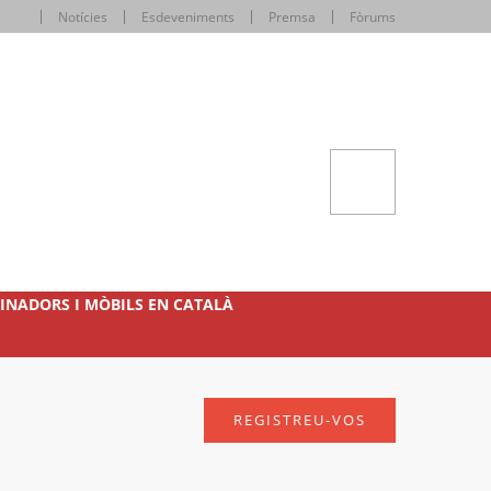
Notícies
Esdeveniments
Premsa
Fòrums
INADORS I MÒBILS EN CATALÀ
REGISTREU-VOS