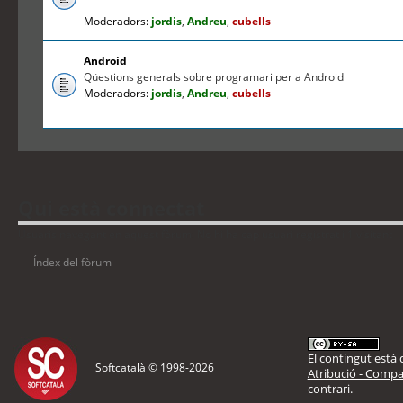
Moderadors:
jordis
,
Andreu
,
cubells
Android
Qüestions generals sobre programari per a Android
Moderadors:
jordis
,
Andreu
,
cubells
Qui està connectat
Usuaris navegant en aquest fòrum: No hi ha cap usuari registrat i 1 visitant
Índex del fòrum
El contingut està d
Softcatalà © 1998-
2026
Atribució - Compar
contrari.