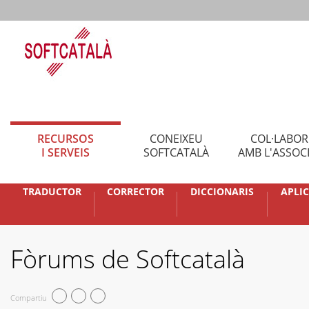
RECURSOS
CONEIXEU
COL·LABO
I SERVEIS
SOFTCATALÀ
AMB L'ASSOC
TRADUCTOR
CORRECTOR
DICCIONARIS
APLI
Fòrums de Softcatalà
Compartiu