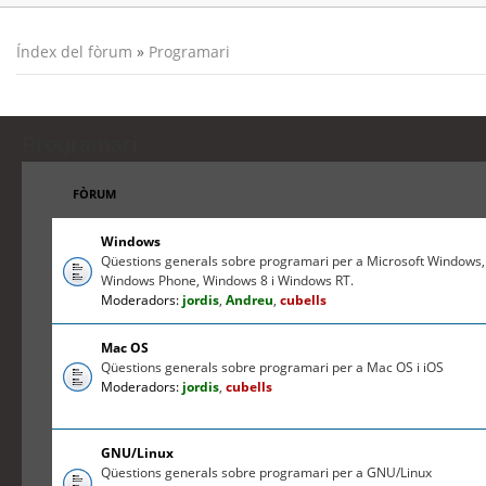
Índex del fòrum
»
Programari
Programari
FÒRUM
Windows
Qüestions generals sobre programari per a Microsoft Windows,
Windows Phone, Windows 8 i Windows RT.
Moderadors:
jordis
,
Andreu
,
cubells
Mac OS
Qüestions generals sobre programari per a Mac OS i iOS
Moderadors:
jordis
,
cubells
GNU/Linux
Qüestions generals sobre programari per a GNU/Linux