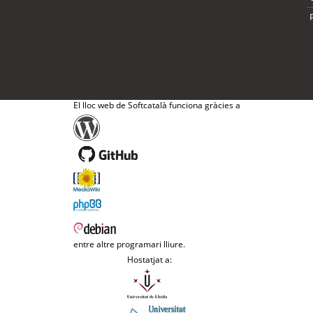
El lloc web de Softcatalà funciona gràcies a
entre altre programari lliure.
Hostatjat a: