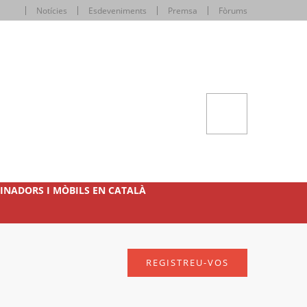
Notícies
Esdeveniments
Premsa
Fòrums
INADORS I MÒBILS EN CATALÀ
REGISTREU-VOS