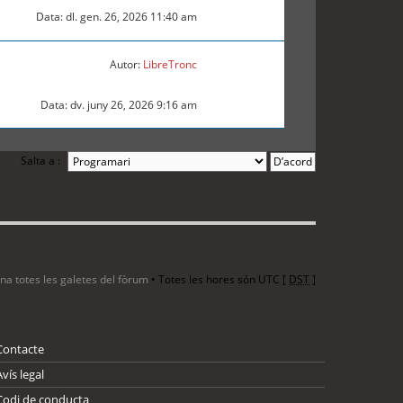
Data: dl. gen. 26, 2026 11:40 am
Autor:
LibreTronc
Data: dv. juny 26, 2026 9:16 am
Salta a :
ina totes les galetes del fòrum
• Totes les hores són UTC [
DST
]
Contacte
Avís legal
Codi de conducta