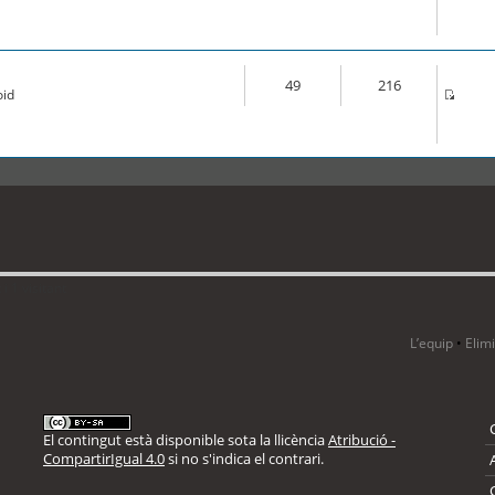
49
216
oid
 1 visitant
L’equip
•
Elim
El contingut està disponible sota la llicència
Atribució -
CompartirIgual 4.0
si no s'indica el contrari.