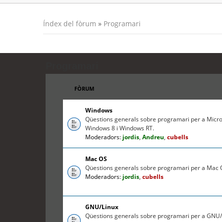
Índex del fòrum
»
Programari
Programari
FÒRUM
Windows
Qüestions generals sobre programari per a Micr
Windows 8 i Windows RT.
Moderadors:
jordis
,
Andreu
,
cubells
Mac OS
Qüestions generals sobre programari per a Mac O
Moderadors:
jordis
,
cubells
GNU/Linux
Qüestions generals sobre programari per a GNU/