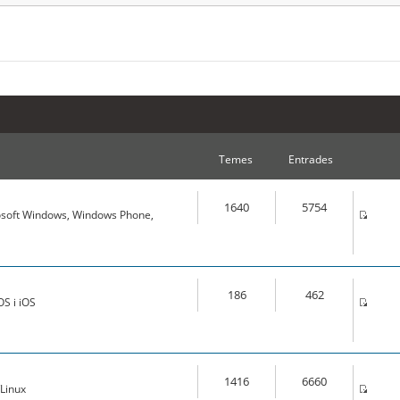
Temes
Entrades
1640
5754
osoft Windows, Windows Phone,
186
462
S i iOS
1416
6660
Linux