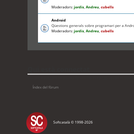
Moderadors:
jordis
,
Andreu
,
cubells
Android
Qüestions generals sobre programari per a Andr
Moderadors:
jordis
,
Andreu
,
cubells
Qui està connectat
Usuaris navegant en aquest fòrum: No hi ha cap usuari registrat i
Índex del fòrum
Softcatalà © 1998-
2026