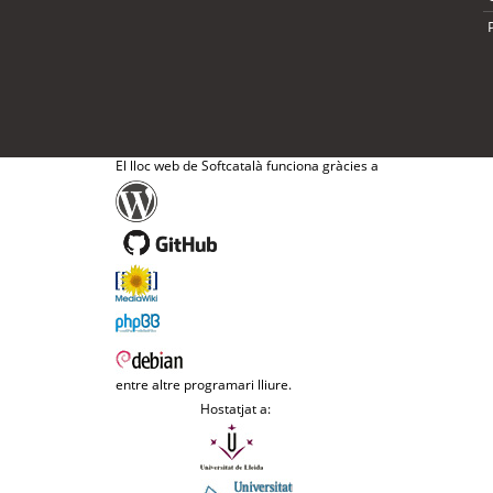
El lloc web de Softcatalà funciona gràcies a
entre altre programari lliure.
Hostatjat a: