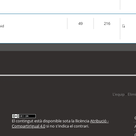
49
216
oid
i 2 visitants
L’equip
•
Elim
El contingut està disponible sota la llicència
Atribució -
CompartirIgual 4.0
si no s'indica el contrari.