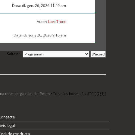
Data: dl. gen. 26, 2026 11:40 am
Autor:
LibreTronc
Data: dv. juny 26, 2026 9:16 am
Salta a :
ina totes les galetes del fòrum
• Totes les hores són UTC [
DST
]
Contacte
Avís legal
Codi de conducta