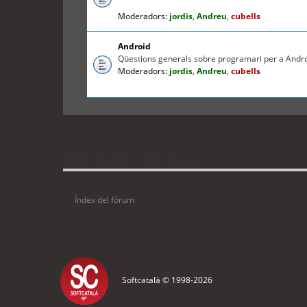
Moderadors:
jordis
,
Andreu
,
cubells
Android
Qüestions generals sobre programari per a Andr
Moderadors:
jordis
,
Andreu
,
cubells
Qui està connectat
Usuaris navegant en aquest fòrum: No hi ha cap usuari registrat 
Índex del fòrum
Softcatalà © 1998-
2026