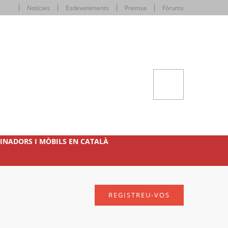
Notícies
Esdeveniments
Premsa
Fòrums
INADORS I MÒBILS EN CATALÀ
REGISTREU-VOS