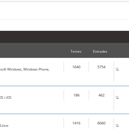
Temes
Entrades
1640
5754
osoft Windows, Windows Phone,
186
462
S i iOS
1416
6660
Linux