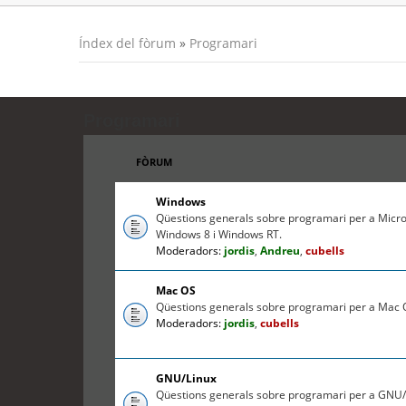
Índex del fòrum
»
Programari
Programari
FÒRUM
Windows
Qüestions generals sobre programari per a Micr
Windows 8 i Windows RT.
Moderadors:
jordis
,
Andreu
,
cubells
Mac OS
Qüestions generals sobre programari per a Mac O
Moderadors:
jordis
,
cubells
GNU/Linux
Qüestions generals sobre programari per a GNU/