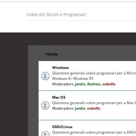
Índex del fòrum
»
Programari
Programari
FÒRUM
Windows
Qüestions generals sobre programari per a Micr
Windows 8 i Windows RT.
Moderadors:
jordis
,
Andreu
,
cubells
Mac OS
Qüestions generals sobre programari per a Mac O
Moderadors:
jordis
,
cubells
GNU/Linux
Qüestions generals sobre programari per a GNU/