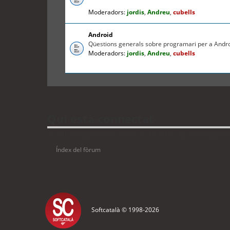
Moderadors:
jordis
,
Andreu
,
cubells
Android
Qüestions generals sobre programari per a Andr
Moderadors:
jordis
,
Andreu
,
cubells
Qui està connectat
Usuaris navegant en aquest fòrum: No hi ha cap usuari registrat 
Índex del fòrum
Softcatalà © 1998-
2026