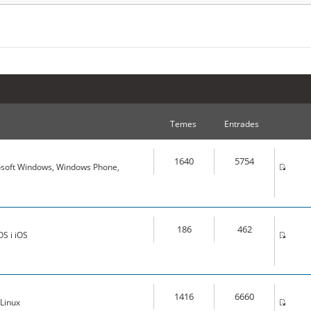
Temes
Entrades
1640
5754
osoft Windows, Windows Phone,
186
462
S i iOS
1416
6660
Linux