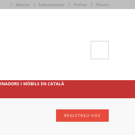
Notícies
Esdeveniments
Premsa
Fòrums
INADORS I MÒBILS EN CATALÀ
REGISTREU-VOS