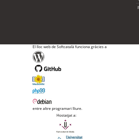
El lloc web de Softcatalà funciona gràcies a
entre altre programari lliure.
Hostatjat a: