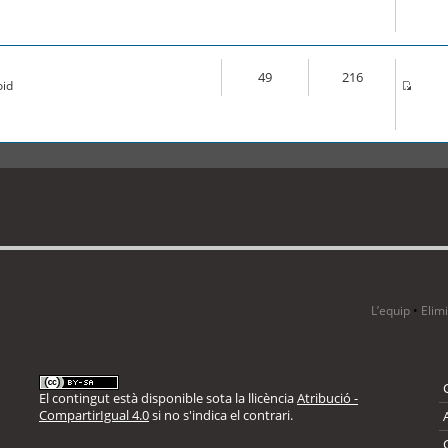
49
216
oid
i 2 visitants
L’equip
•
Elim
El contingut està disponible sota la llicència
Atribució -
CompartirIgual 4.0
si no s'indica el contrari.