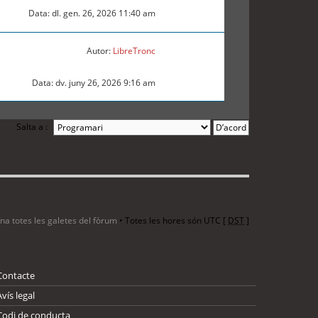
Data: dl. gen. 26, 2026 11:40 am
Autor:
LibreTronc
Data: dv. juny 26, 2026 9:16 am
Salta a :
ina totes les galetes del fòrum
• Totes les hores són UTC [
DST
]
Contacte
Avís legal
Codi de conducta