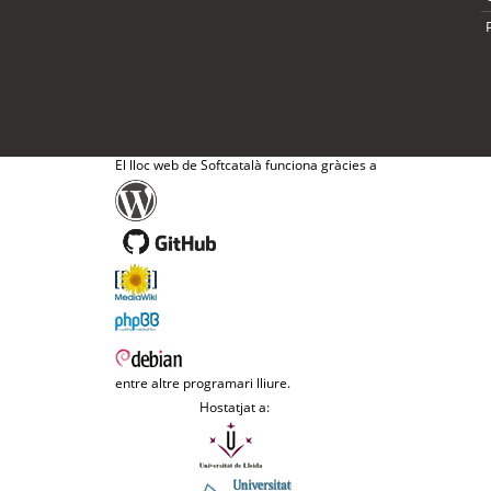
El lloc web de Softcatalà funciona gràcies a
entre altre programari lliure.
Hostatjat a: