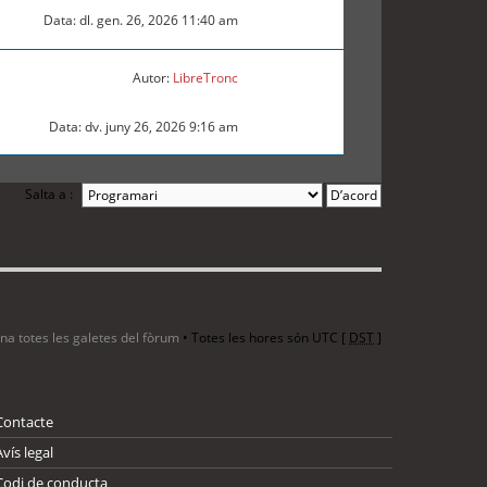
Data: dl. gen. 26, 2026 11:40 am
Autor:
LibreTronc
Data: dv. juny 26, 2026 9:16 am
Salta a :
ina totes les galetes del fòrum
• Totes les hores són UTC [
DST
]
Contacte
Avís legal
Codi de conducta