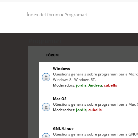
Índex del fòrum
»
Programari
Programari
FÒRUM
Windows
Qüestions generals sobre programari per a Micr
Windows 8 i Windows RT.
Moderadors:
jordis
,
Andreu
,
cubells
Mac OS
Qüestions generals sobre programari per a Mac O
Moderadors:
jordis
,
cubells
GNU/Linux
Qüestions generals sobre programari per a GNU/