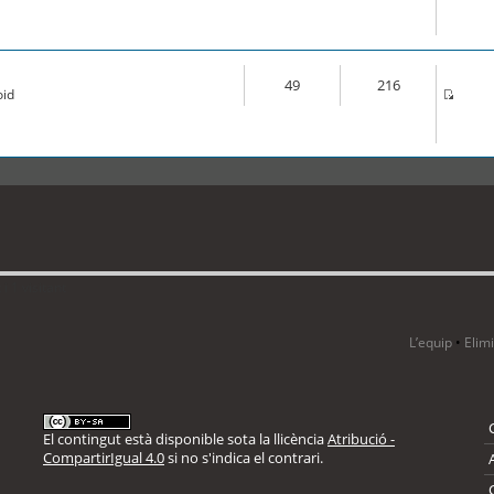
49
216
oid
 1 visitant
L’equip
•
Elim
El contingut està disponible sota la llicència
Atribució -
CompartirIgual 4.0
si no s'indica el contrari.