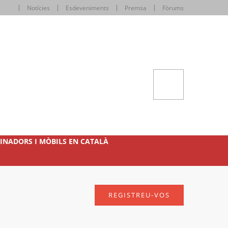
Notícies
Esdeveniments
Premsa
Fòrums
INADORS I MÒBILS EN CATALÀ
REGISTREU-VOS