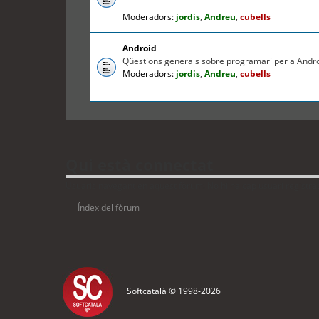
Moderadors:
jordis
,
Andreu
,
cubells
Android
Qüestions generals sobre programari per a Andr
Moderadors:
jordis
,
Andreu
,
cubells
Qui està connectat
Usuaris navegant en aquest fòrum: No hi ha cap usuari registrat i
Índex del fòrum
Softcatalà © 1998-
2026