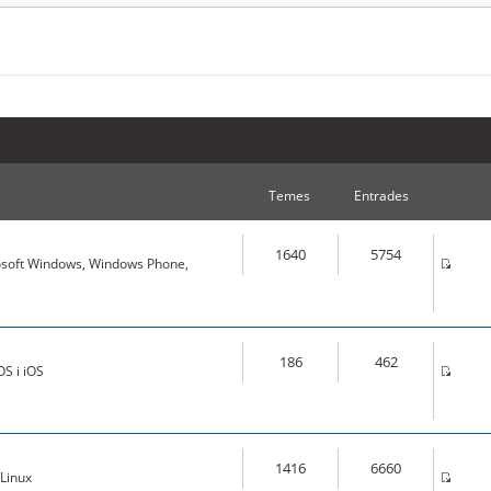
Temes
Entrades
1640
5754
osoft Windows, Windows Phone,
186
462
S i iOS
1416
6660
Linux