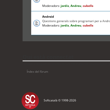
Moderadors:
jordis
,
Andreu
,
cubells
Android
Qüestions generals sobre programari per a Andr
Moderadors:
jordis
,
Andreu
,
cubells
Qui està connectat
Usuaris navegant en aquest fòrum: No hi ha cap usuari registrat i
Índex del fòrum
Softcatalà © 1998-
2026