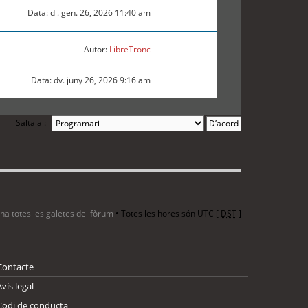
Data: dl. gen. 26, 2026 11:40 am
Autor:
LibreTronc
Data: dv. juny 26, 2026 9:16 am
Salta a :
ina totes les galetes del fòrum
• Totes les hores són UTC [
DST
]
Contacte
Avís legal
Codi de conducta