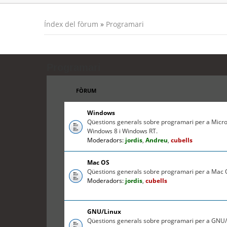
Índex del fòrum
»
Programari
Programari
FÒRUM
Windows
Qüestions generals sobre programari per a Micr
Windows 8 i Windows RT.
Moderadors:
jordis
,
Andreu
,
cubells
Mac OS
Qüestions generals sobre programari per a Mac O
Moderadors:
jordis
,
cubells
GNU/Linux
Qüestions generals sobre programari per a GNU/