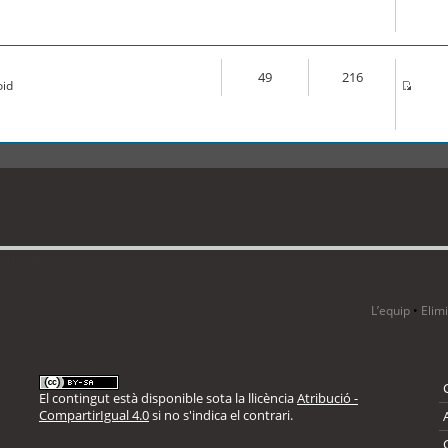
49
216
oid
 1 visitant
L’equip
•
Elim
El contingut està disponible sota la llicència
Atribució -
CompartirIgual 4.0
si no s'indica el contrari.