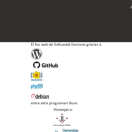
El lloc web de Softcatalà funciona gràcies a
entre altre programari lliure.
Hostatjat a: