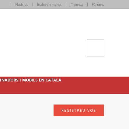
Notícies
Esdeveniments
Premsa
Fòrums
INADORS I MÒBILS EN CATALÀ
REGISTREU-VOS