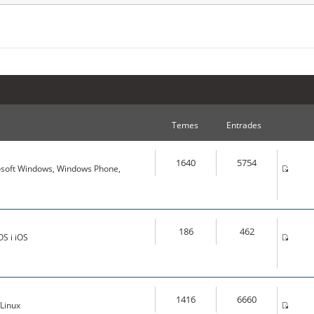
Temes
Entrades
1640
5754
osoft Windows, Windows Phone,
186
462
S i iOS
1416
6660
Linux