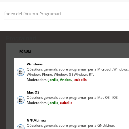
Índex del fòrum
»
Programari
Programari
FÒRUM
Windows
Qüestions generals sobre programari per a Microsoft Windows,
Windows Phone, Windows 8 i Windows RT.
Moderadors:
jordis
,
Andreu
,
cubells
Mac OS
Qüestions generals sobre programari per a Mac OS i iOS
Moderadors:
jordis
,
cubells
GNU/Linux
Qüestions generals sobre programari per a GNU/Linux