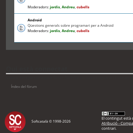
Moderadors:
jordis
,
Andreu
,
cubells
Android
Qüestions generals sobre programari per a Android
Moderadors:
jordis
,
Andreu
,
cubells
Qui està connectat
Usuaris navegant en aquest fòrum: No hi ha cap usuari registrat i 1 visitant
Índex del fòrum
El contingut està d
Softcatalà © 1998-
2026
Atribució - Compar
contrari.