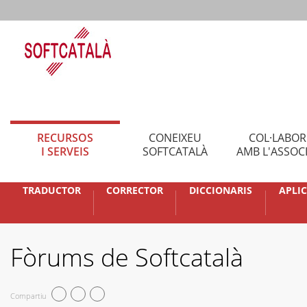
RECURSOS
CONEIXEU
COL·LABO
I SERVEIS
SOFTCATALÀ
AMB L'ASSOC
TRADUCTOR
CORRECTOR
DICCIONARIS
APLI
Fòrums de Softcatalà
Compartiu