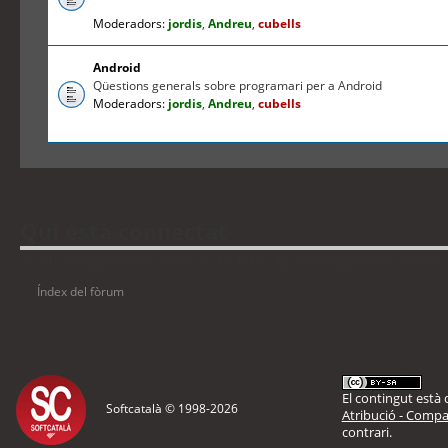
Moderadors:
jordis
,
Andreu
,
cubells
Android
Qüestions generals sobre programari per a Android
Moderadors:
jordis
,
Andreu
,
cubells
Qui està connectat
Usuaris navegant en aquest fòrum: No hi ha cap usuari registrat i 1 visitant
Índex del fòrum
El contingut està d
Softcatalà © 1998-
2026
Atribució - Compar
contrari.