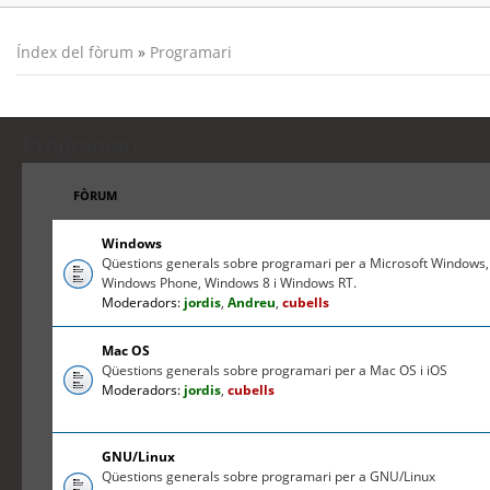
Índex del fòrum
»
Programari
Programari
FÒRUM
Windows
Qüestions generals sobre programari per a Microsoft Windows,
Windows Phone, Windows 8 i Windows RT.
Moderadors:
jordis
,
Andreu
,
cubells
Mac OS
Qüestions generals sobre programari per a Mac OS i iOS
Moderadors:
jordis
,
cubells
GNU/Linux
Qüestions generals sobre programari per a GNU/Linux