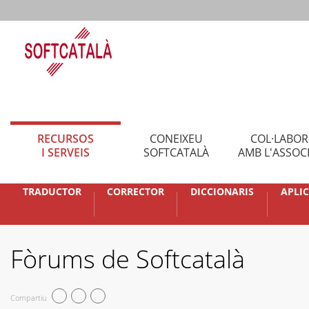
RECURSOS
CONEIXEU
COL·LABO
I SERVEIS
SOFTCATALÀ
AMB L'ASSOC
TRADUCTOR
CORRECTOR
DICCIONARIS
APLI
Fòrums de Softcatalà
Compartiu