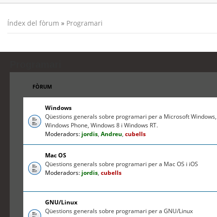
Índex del fòrum
»
Programari
Programari
FÒRUM
Windows
Qüestions generals sobre programari per a Microsoft Windows,
Windows Phone, Windows 8 i Windows RT.
Moderadors:
jordis
,
Andreu
,
cubells
Mac OS
Qüestions generals sobre programari per a Mac OS i iOS
Moderadors:
jordis
,
cubells
GNU/Linux
Qüestions generals sobre programari per a GNU/Linux