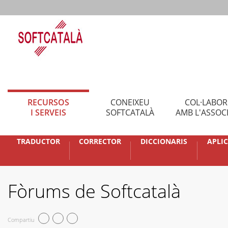
RECURSOS
CONEIXEU
COL·LABO
I SERVEIS
SOFTCATALÀ
AMB L'ASSOC
TRADUCTOR
CORRECTOR
DICCIONARIS
APLI
Fòrums de Softcatalà
Compartiu