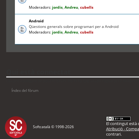
Moderadors:
jordis
,
Andreu
,
cubells
Android
Qüestions generals sobre programari per a Android
Moderadors:
jordis
,
Andreu
,
cubells
Qui està connectat
Usuaris navegant en aquest fòrum: No hi ha cap usuari registrat i 7 visitants
Índex del fòrum
El contingut està d
Softcatalà © 1998-
2026
Atribució - Compar
contrari.