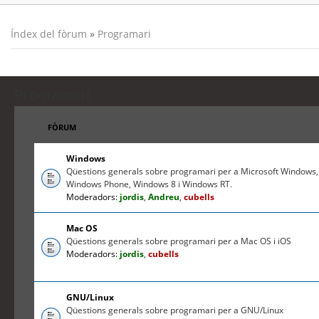
Índex del fòrum
»
Programari
Programari
FÒRUM
Windows
Qüestions generals sobre programari per a Microsoft Windows,
Windows Phone, Windows 8 i Windows RT.
Moderadors:
jordis
,
Andreu
,
cubells
Mac OS
Qüestions generals sobre programari per a Mac OS i iOS
Moderadors:
jordis
,
cubells
GNU/Linux
Qüestions generals sobre programari per a GNU/Linux