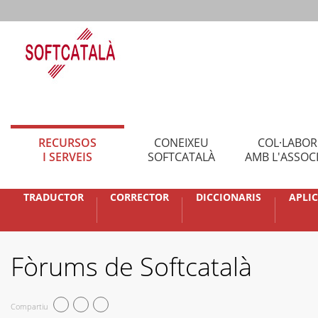
RECURSOS
CONEIXEU
COL·LABO
I SERVEIS
SOFTCATALÀ
AMB L'ASSOC
TRADUCTOR
CORRECTOR
DICCIONARIS
APLI
Fòrums de Softcatalà
Compartiu