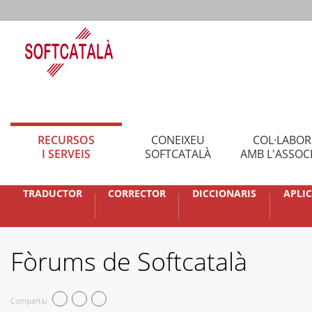
RECURSOS
CONEIXEU
COL·LABO
I SERVEIS
SOFTCATALÀ
AMB L'ASSOC
TRADUCTOR
CORRECTOR
DICCIONARIS
APLI
Fòrums de Softcatalà
Compartiu