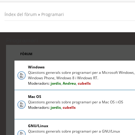
Índex del fòrum
»
Programari
Programari
FÒRUM
Windows
Qüestions generals sobre programari per a Microsoft Windows,
Windows Phone, Windows 8 i Windows RT.
Moderadors:
jordis
,
Andreu
,
cubells
Mac OS
Qüestions generals sobre programari per a Mac OS i iOS
Moderadors:
jordis
,
cubells
GNU/Linux
Qüestions generals sobre programari per a GNU/Linux