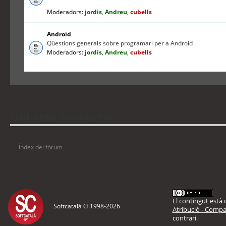
Moderadors:
jordis
,
Andreu
,
cubells
Android
Qüestions generals sobre programari per a Android
Moderadors:
jordis
,
Andreu
,
cubells
Qui està connectat
Usuaris navegant en aquest fòrum: No hi ha cap usuari registrat i 1 visitant
Índex del fòrum
El contingut està d
Softcatalà © 1998-
2026
Atribució - Compar
contrari.