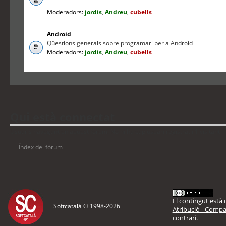
Moderadors:
jordis
,
Andreu
,
cubells
Android
Qüestions generals sobre programari per a Android
Moderadors:
jordis
,
Andreu
,
cubells
Qui està connectat
Usuaris navegant en aquest fòrum: No hi ha cap usuari registrat i 1 visitant
Índex del fòrum
El contingut està d
Softcatalà © 1998-
2026
Atribució - Compar
contrari.