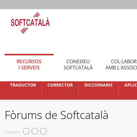
RECURSOS
CONEIXEU
COL·LABO
I SERVEIS
SOFTCATALÀ
AMB L'ASSOC
TRADUCTOR
CORRECTOR
DICCIONARIS
APLI
Fòrums de Softcatalà
Compartiu