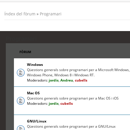
Índex del fòrum
»
Programari
Programari
FÒRUM
Windows
Qüestions generals sobre programari per a Microsoft Windows,
Windows Phone, Windows 8 i Windows RT.
Moderadors:
jordis
,
Andreu
,
cubells
Mac OS
Qüestions generals sobre programari per a Mac OS i iOS
Moderadors:
jordis
,
cubells
GNU/Linux
Qüestions generals sobre programari per a GNU/Linux