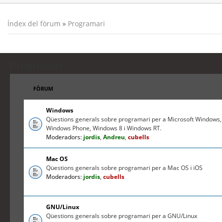
Índex del fòrum
»
Programari
Programari
FÒRUM
Windows
Qüestions generals sobre programari per a Microsoft Windows,
Windows Phone, Windows 8 i Windows RT.
Moderadors:
jordis
,
Andreu
,
cubells
Mac OS
Qüestions generals sobre programari per a Mac OS i iOS
Moderadors:
jordis
,
cubells
GNU/Linux
Qüestions generals sobre programari per a GNU/Linux