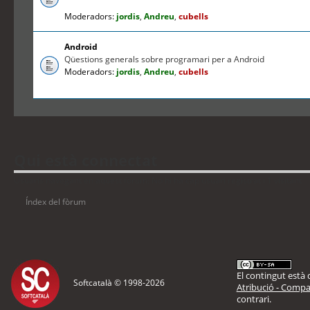
Moderadors:
jordis
,
Andreu
,
cubells
Android
Qüestions generals sobre programari per a Android
Moderadors:
jordis
,
Andreu
,
cubells
Qui està connectat
Usuaris navegant en aquest fòrum: No hi ha cap usuari registrat i 1 visitant
Índex del fòrum
El contingut està d
Softcatalà © 1998-
2026
Atribució - Compar
contrari.