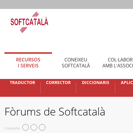
RECURSOS
CONEIXEU
COL·LABO
I SERVEIS
SOFTCATALÀ
AMB L'ASSOC
TRADUCTOR
CORRECTOR
DICCIONARIS
APLI
Fòrums de Softcatalà
Compartiu