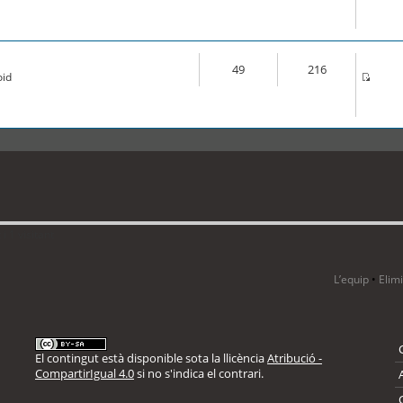
49
216
oid
 1 visitant
L’equip
•
Elim
El contingut està disponible sota la llicència
Atribució -
CompartirIgual 4.0
si no s'indica el contrari.