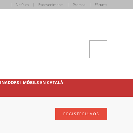
Notícies
Esdeveniments
Premsa
Fòrums
INADORS I MÒBILS EN CATALÀ
REGISTREU-VOS