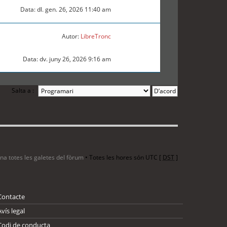
Data: dl. gen. 26, 2026 11:40 am
Autor:
LibreTronc
Data: dv. juny 26, 2026 9:16 am
Salta a :
ina totes les galetes del fòrum
• Totes les hores són UTC [
DST
]
Contacte
Avís legal
Codi de conducta