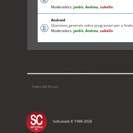
Moderadors:
jordis
,
Andreu
,
cubells
Android
Qüestions generals sobre programari per a Andr
Moderadors:
jordis
,
Andreu
,
cubells
Qui està connectat
Usuaris navegant en aquest fòrum: No hi ha cap usuari registrat i
Índex del fòrum
Softcatalà © 1998-
2026