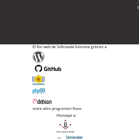
El lloc web de Softcatalà funciona gràcies a
entre altre programari lliure.
Hostatjat a: