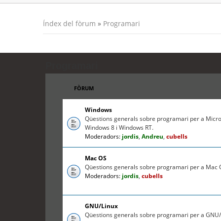
Índex del fòrum
»
Programari
Programari
FÒRUM
Windows
Qüestions generals sobre programari per a Micr
Windows 8 i Windows RT.
Moderadors:
jordis
,
Andreu
,
cubells
Mac OS
Qüestions generals sobre programari per a Mac O
Moderadors:
jordis
,
cubells
GNU/Linux
Qüestions generals sobre programari per a GNU/