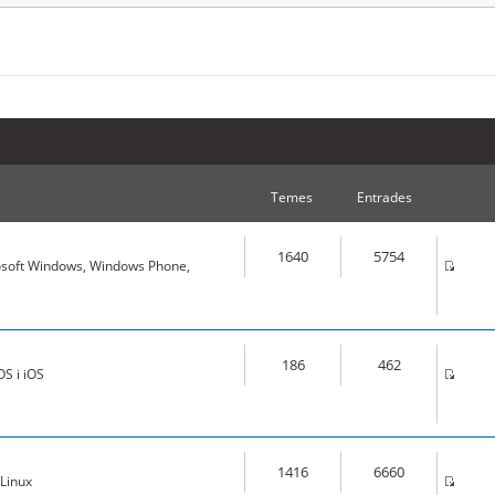
Temes
Entrades
1640
5754
osoft Windows, Windows Phone,
186
462
S i iOS
1416
6660
Linux