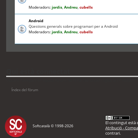
Moderadors:
jordis
,
Andreu
,
cubells
Android
Qüestions generals sobre programari per a Android
Moderadors:
jordis
,
Andreu
,
cubells
Qui està connectat
Usuaris navegant en aquest fòrum: No hi ha cap usuari registrat i 1 visitant
Índex del fòrum
El contingut està d
Softcatalà © 1998-
2026
Atribució - Compar
contrari.