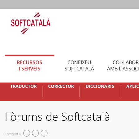
RECURSOS
CONEIXEU
COL·LABO
I SERVEIS
SOFTCATALÀ
AMB L'ASSOC
TRADUCTOR
CORRECTOR
DICCIONARIS
APLI
Fòrums de Softcatalà
Compartiu