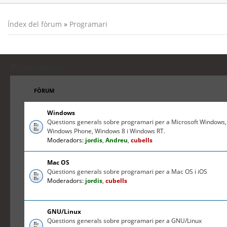
Índex del fòrum
»
Programari
Programari
FÒRUM
Windows
Qüestions generals sobre programari per a Microsoft Windows,
Windows Phone, Windows 8 i Windows RT.
Moderadors:
jordis
,
Andreu
,
cubells
Mac OS
Qüestions generals sobre programari per a Mac OS i iOS
Moderadors:
jordis
,
cubells
GNU/Linux
Qüestions generals sobre programari per a GNU/Linux