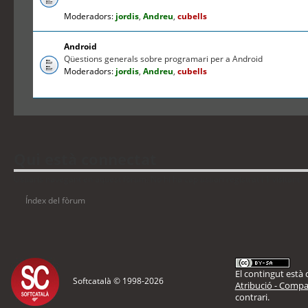
Moderadors:
jordis
,
Andreu
,
cubells
Android
Qüestions generals sobre programari per a Android
Moderadors:
jordis
,
Andreu
,
cubells
Qui està connectat
Usuaris navegant en aquest fòrum: No hi ha cap usuari registrat i 1 visitant
Índex del fòrum
El contingut està d
Softcatalà © 1998-
2026
Atribució - Compar
contrari.