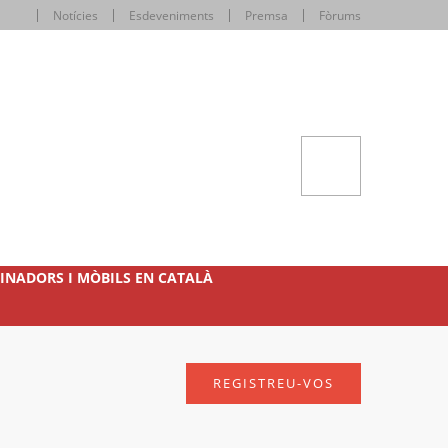
Notícies
Esdeveniments
Premsa
Fòrums
INADORS I MÒBILS EN CATALÀ
REGISTREU-VOS