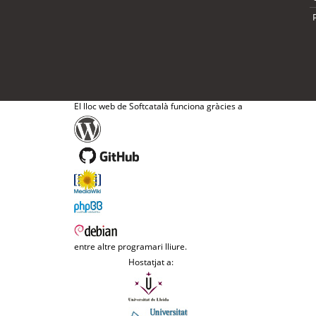
El lloc web de Softcatalà funciona gràcies a
entre altre programari lliure.
Hostatjat a: