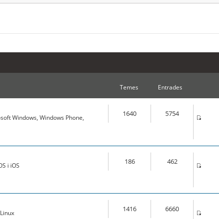
Temes
Entrades
1640
5754
osoft Windows, Windows Phone,
186
462
S i iOS
1416
6660
Linux