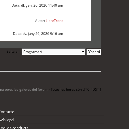
Data: dl. gen. 26, 2026 11:40 am
Autor:
LibreTronc
Data: dv. juny 26, 2026 9:16 am
Salta a :
ina totes les galetes del fòrum
• Totes les hores són UTC [
DST
]
Contacte
Avís legal
Codi de conducta