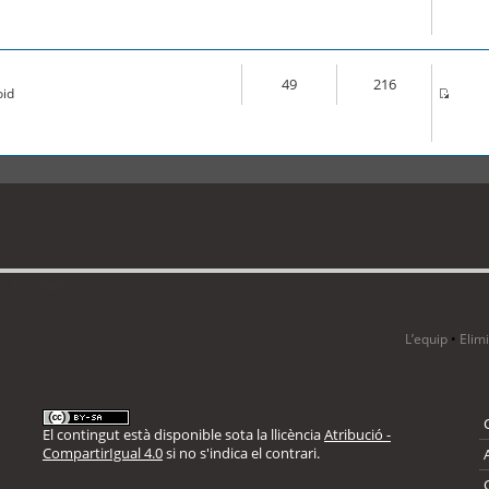
49
216
oid
 1 visitant
L’equip
•
Elim
El contingut està disponible sota la llicència
Atribució -
CompartirIgual 4.0
si no s'indica el contrari.