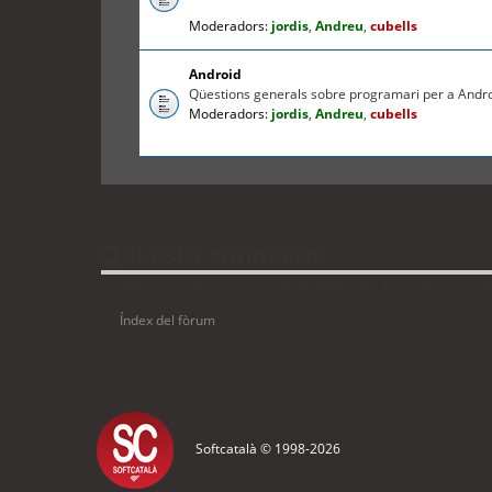
Moderadors:
jordis
,
Andreu
,
cubells
Android
Qüestions generals sobre programari per a Andr
Moderadors:
jordis
,
Andreu
,
cubells
Qui està connectat
Usuaris navegant en aquest fòrum: No hi ha cap usuari registrat i
Índex del fòrum
Softcatalà © 1998-
2026