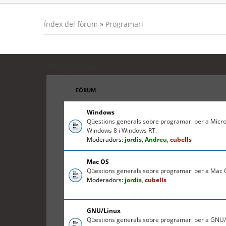
Índex del fòrum
»
Programari
Programari
FÒRUM
Windows
Qüestions generals sobre programari per a Micr
Windows 8 i Windows RT.
Moderadors:
jordis
,
Andreu
,
cubells
Mac OS
Qüestions generals sobre programari per a Mac O
Moderadors:
jordis
,
cubells
GNU/Linux
Qüestions generals sobre programari per a GNU/