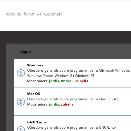
Índex del fòrum
»
Programari
Programari
FÒRUM
Windows
Qüestions generals sobre programari per a Microsoft Windows,
Windows Phone, Windows 8 i Windows RT.
Moderadors:
jordis
,
Andreu
,
cubells
Mac OS
Qüestions generals sobre programari per a Mac OS i iOS
Moderadors:
jordis
,
cubells
GNU/Linux
Qüestions generals sobre programari per a GNU/Linux