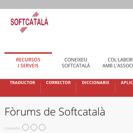
RECURSOS
CONEIXEU
COL·LABO
I SERVEIS
SOFTCATALÀ
AMB L'ASSOC
TRADUCTOR
CORRECTOR
DICCIONARIS
APLI
Fòrums de Softcatalà
Compartiu