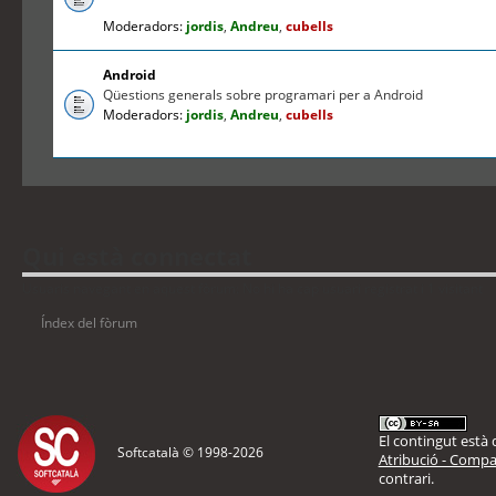
Moderadors:
jordis
,
Andreu
,
cubells
Android
Qüestions generals sobre programari per a Android
Moderadors:
jordis
,
Andreu
,
cubells
Qui està connectat
Usuaris navegant en aquest fòrum: No hi ha cap usuari registrat i 1 visitant
Índex del fòrum
El contingut està d
Softcatalà © 1998-
2026
Atribució - Compar
contrari.