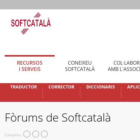
RECURSOS
CONEIXEU
COL·LABO
I SERVEIS
SOFTCATALÀ
AMB L'ASSOC
TRADUCTOR
CORRECTOR
DICCIONARIS
APLI
Fòrums de Softcatalà
Compartiu