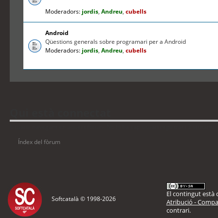
Moderadors:
jordis
,
Andreu
,
cubells
Android
Qüestions generals sobre programari per a Android
Moderadors:
jordis
,
Andreu
,
cubells
Qui està connectat
Usuaris navegant en aquest fòrum: No hi ha cap usuari registrat i 2 visitants
Índex del fòrum
El contingut està d
Softcatalà © 1998-
2026
Atribució - Compar
contrari.