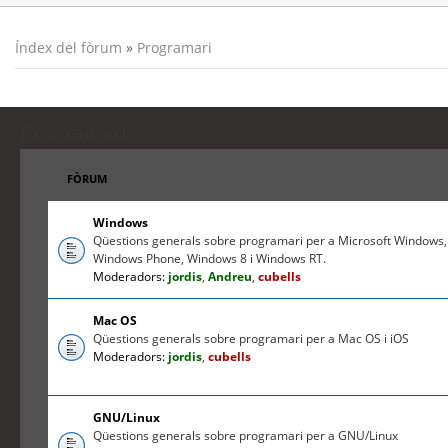
Índex del fòrum
»
Programari
Programari
FÒRUM
Windows
Qüestions generals sobre programari per a Microsoft Windows,
Windows Phone, Windows 8 i Windows RT.
Moderadors:
jordis
,
Andreu
,
cubells
Mac OS
Qüestions generals sobre programari per a Mac OS i iOS
Moderadors:
jordis
,
cubells
GNU/Linux
Qüestions generals sobre programari per a GNU/Linux