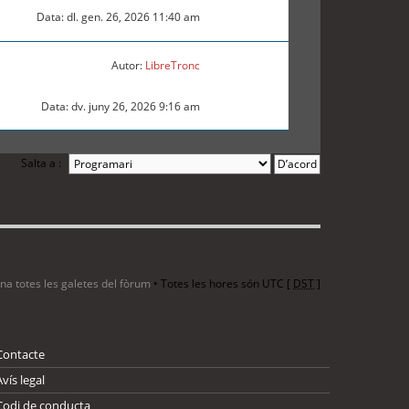
Data: dl. gen. 26, 2026 11:40 am
Autor:
LibreTronc
Data: dv. juny 26, 2026 9:16 am
Salta a :
ina totes les galetes del fòrum
• Totes les hores són UTC [
DST
]
Contacte
Avís legal
Codi de conducta