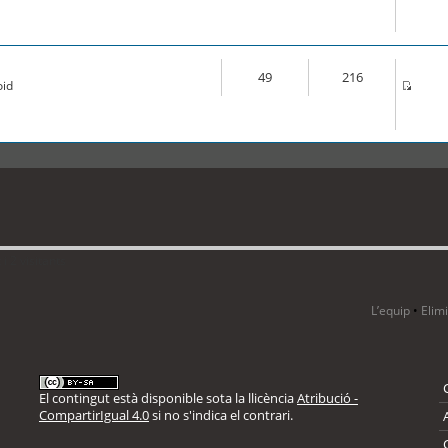
49
216
oid
i 2 visitants
L’equip
•
Elim
El contingut està disponible sota la llicència
Atribució -
CompartirIgual 4.0
si no s'indica el contrari.