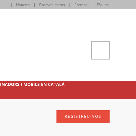
Notícies
Esdeveniments
Premsa
Fòrums
INADORS I MÒBILS EN CATALÀ
REGISTREU-VOS