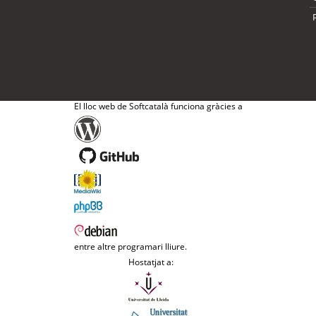
El lloc web de Softcatalà funciona gràcies a
entre altre programari lliure.
Hostatjat a: