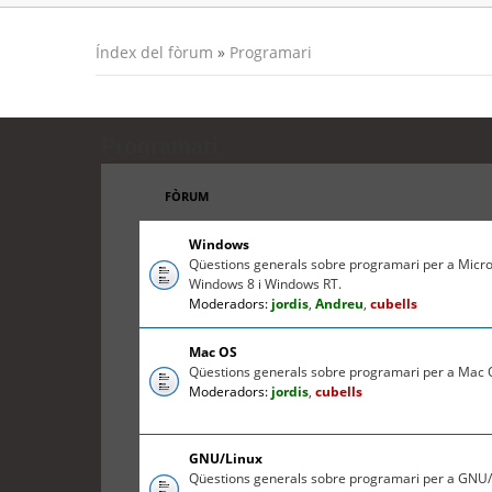
Índex del fòrum
»
Programari
Programari
FÒRUM
Windows
Qüestions generals sobre programari per a Micr
Windows 8 i Windows RT.
Moderadors:
jordis
,
Andreu
,
cubells
Mac OS
Qüestions generals sobre programari per a Mac O
Moderadors:
jordis
,
cubells
GNU/Linux
Qüestions generals sobre programari per a GNU/