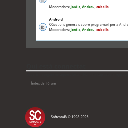
Moderadors:
jordis
,
Andreu
,
cubells
Android
Qüestions generals sobre programari per a Andr
Moderadors:
jordis
,
Andreu
,
cubells
Qui està connectat
Usuaris navegant en aquest fòrum: No hi ha cap usuari registrat 
Índex del fòrum
Softcatalà © 1998-
2026