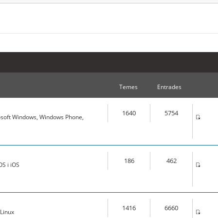
Temes
Entrades
1640
5754
osoft Windows, Windows Phone,
186
462
S i iOS
1416
6660
Linux