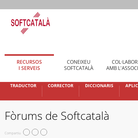
RECURSOS
CONEIXEU
COL·LABO
I SERVEIS
SOFTCATALÀ
AMB L'ASSOC
TRADUCTOR
CORRECTOR
DICCIONARIS
APLI
Fòrums de Softcatalà
Compartiu