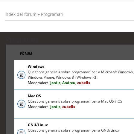
Índex del fòrum
»
Programari
Programari
FÒRUM
Windows
Qüestions generals sobre programari per a Microsoft Windows,
Windows Phone, Windows 8 i Windows RT.
Moderadors:
jordis
,
Andreu
,
cubells
Mac OS
Qüestions generals sobre programari per a Mac OS i iOS
Moderadors:
jordis
,
cubells
GNU/Linux
Qüestions generals sobre programari per a GNU/Linux