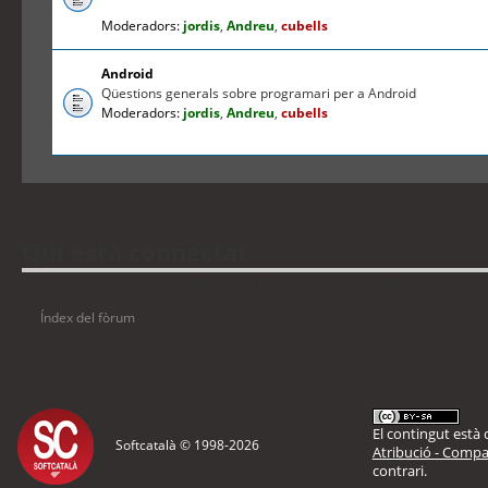
Moderadors:
jordis
,
Andreu
,
cubells
Android
Qüestions generals sobre programari per a Android
Moderadors:
jordis
,
Andreu
,
cubells
Qui està connectat
Usuaris navegant en aquest fòrum: No hi ha cap usuari registrat i 2 visitants
Índex del fòrum
El contingut està d
Softcatalà © 1998-
2026
Atribució - Compar
contrari.