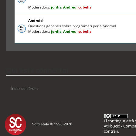
Moderadors:
jordis
,
Andreu
,
cubells
Android
Qüestions generals sobre programari per a Android
Moderadors:
jordis
,
Andreu
,
cubells
Qui està connectat
Usuaris navegant en aquest fòrum: No hi ha cap usuari registrat i 1 visitant
Índex del fòrum
El contingut està d
Softcatalà © 1998-
2026
Atribució - Compar
contrari.