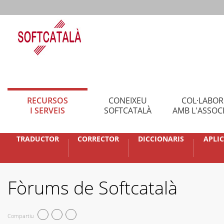
RECURSOS
CONEIXEU
COL·LABO
I SERVEIS
SOFTCATALÀ
AMB L'ASSOC
TRADUCTOR
CORRECTOR
DICCIONARIS
APLI
Fòrums de Softcatalà
Compartiu