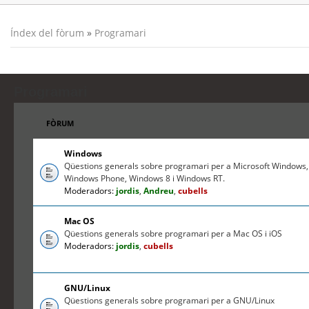
Índex del fòrum
»
Programari
Programari
FÒRUM
Windows
Qüestions generals sobre programari per a Microsoft Windows,
Windows Phone, Windows 8 i Windows RT.
Moderadors:
jordis
,
Andreu
,
cubells
Mac OS
Qüestions generals sobre programari per a Mac OS i iOS
Moderadors:
jordis
,
cubells
GNU/Linux
Qüestions generals sobre programari per a GNU/Linux