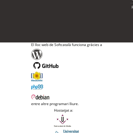
El lloc web de Softcatalà funciona gràcies a
entre altre programari lliure.
Hostatjat a: