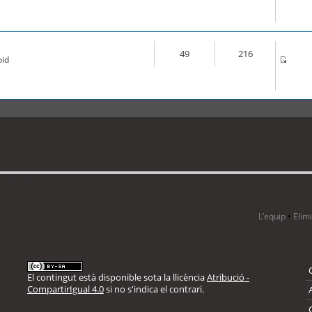
49
216
oid
i 2 visitants
L’equip
•
Elim
El contingut està disponible sota la llicència
Atribució -
CompartirIgual 4.0
si no s'indica el contrari.