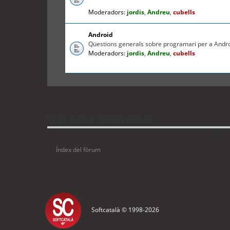
Moderadors:
jordis
,
Andreu
,
cubells
Android
Qüestions generals sobre programari per a Andr
Moderadors:
jordis
,
Andreu
,
cubells
Qui està connectat
Usuaris navegant en aquest fòrum: No hi ha cap usuari registrat 
Índex del fòrum
Softcatalà © 1998-
2026