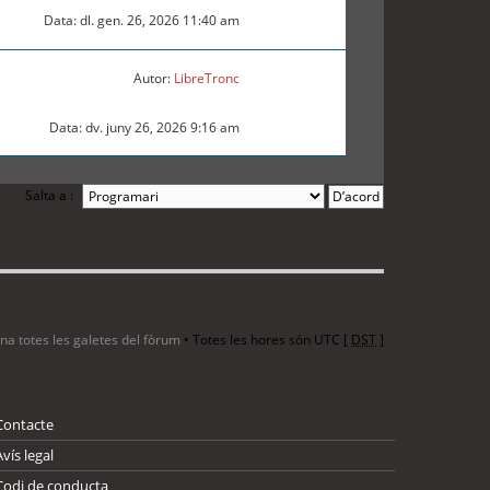
Data: dl. gen. 26, 2026 11:40 am
Autor:
LibreTronc
Data: dv. juny 26, 2026 9:16 am
Salta a :
ina totes les galetes del fòrum
• Totes les hores són UTC [
DST
]
Contacte
Avís legal
Codi de conducta