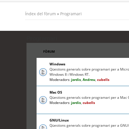
Índex del fòrum
»
Programari
Programari
FÒRUM
Windows
Qüestions generals sobre programari per a Micr
Windows 8 i Windows RT.
Moderadors:
jordis
,
Andreu
,
cubells
Mac OS
Qüestions generals sobre programari per a Mac O
Moderadors:
jordis
,
cubells
GNU/Linux
Qüestions generals sobre programari per a GNU/