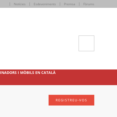
Notícies
Esdeveniments
Premsa
Fòrums
INADORS I MÒBILS EN CATALÀ
REGISTREU-VOS