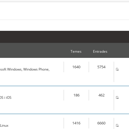
Temes
Entrades
1640
5754
osoft Windows, Windows Phone,
186
462
S i iOS
1416
6660
Linux