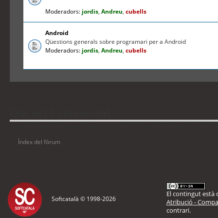
Moderadors:
jordis
,
Andreu
,
cubells
Android
Qüestions generals sobre programari per a Android
Moderadors:
jordis
,
Andreu
,
cubells
Qui està connectat
Usuaris navegant en aquest fòrum: No hi ha cap usuari registrat i 1 visitant
Índex del fòrum
El contingut està d
Softcatalà © 1998-
2026
Atribució - Compar
contrari.