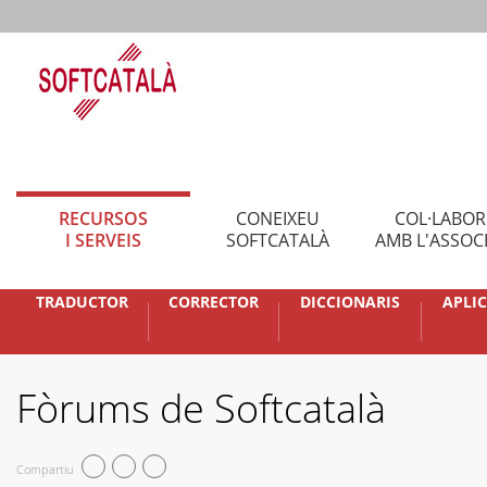
RECURSOS
CONEIXEU
COL·LABO
I SERVEIS
SOFTCATALÀ
AMB L'ASSOC
TRADUCTOR
CORRECTOR
DICCIONARIS
APLI
Fòrums de Softcatalà
Compartiu