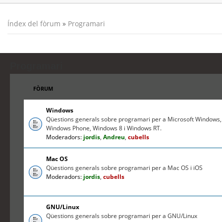
Índex del fòrum
»
Programari
Programari
FÒRUM
Windows
Qüestions generals sobre programari per a Microsoft Windows,
Windows Phone, Windows 8 i Windows RT.
Moderadors:
jordis
,
Andreu
,
cubells
Mac OS
Qüestions generals sobre programari per a Mac OS i iOS
Moderadors:
jordis
,
cubells
GNU/Linux
Qüestions generals sobre programari per a GNU/Linux