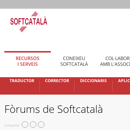
RECURSOS
CONEIXEU
COL·LABO
I SERVEIS
SOFTCATALÀ
AMB L'ASSOC
TRADUCTOR
CORRECTOR
DICCIONARIS
APLI
Fòrums de Softcatalà
Compartiu