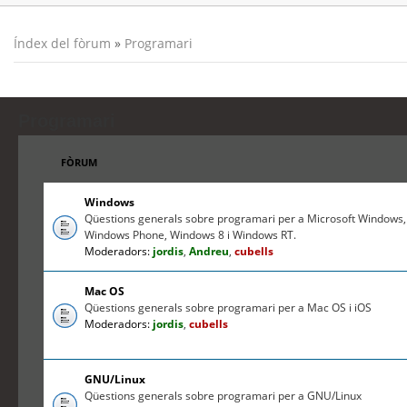
Índex del fòrum
»
Programari
Programari
FÒRUM
Windows
Qüestions generals sobre programari per a Microsoft Windows,
Windows Phone, Windows 8 i Windows RT.
Moderadors:
jordis
,
Andreu
,
cubells
Mac OS
Qüestions generals sobre programari per a Mac OS i iOS
Moderadors:
jordis
,
cubells
GNU/Linux
Qüestions generals sobre programari per a GNU/Linux