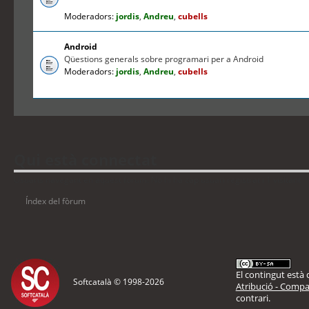
Moderadors:
jordis
,
Andreu
,
cubells
Android
Qüestions generals sobre programari per a Android
Moderadors:
jordis
,
Andreu
,
cubells
Qui està connectat
Usuaris navegant en aquest fòrum: No hi ha cap usuari registrat i 1 visitant
Índex del fòrum
El contingut està d
Softcatalà © 1998-
2026
Atribució - Compar
contrari.