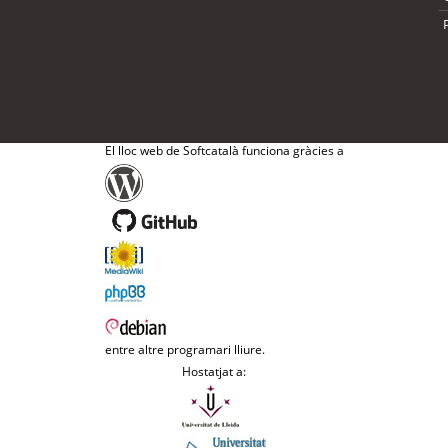
El lloc web de Softcatalà funciona gràcies a
entre altre programari lliure.
Hostatjat a: