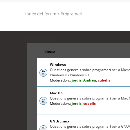
Índex del fòrum
»
Programari
Programari
FÒRUM
Windows
Qüestions generals sobre programari per a Micr
Windows 8 i Windows RT.
Moderadors:
jordis
,
Andreu
,
cubells
Mac OS
Qüestions generals sobre programari per a Mac O
Moderadors:
jordis
,
cubells
GNU/Linux
Qüestions generals sobre programari per a GNU/