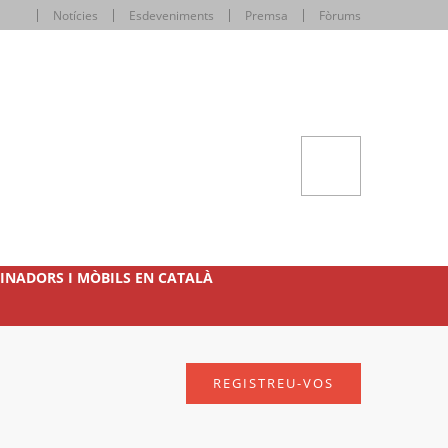
Notícies
Esdeveniments
Premsa
Fòrums
INADORS I MÒBILS EN CATALÀ
REGISTREU-VOS