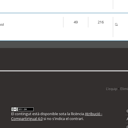
49
216
oid
i 2 visitants
L’equip
•
Elim
El contingut està disponible sota la llicència
Atribució -
CompartirIgual 4.0
si no s'indica el contrari.