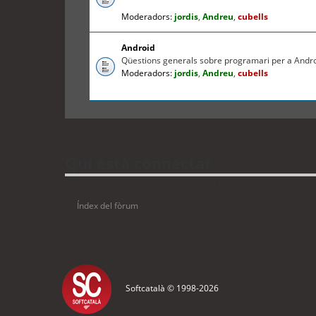
Moderadors:
jordis
,
Andreu
,
cubells
Android
Qüestions generals sobre programari per a Andr
Moderadors:
jordis
,
Andreu
,
cubells
Qui està connectat
Usuaris navegant en aquest fòrum: No hi ha cap usuari registrat 
Índex del fòrum
Softcatalà © 1998-
2026