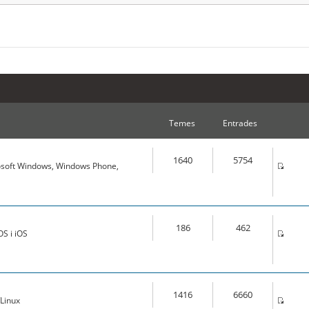
Temes
Entrades
1640
5754
osoft Windows, Windows Phone,
186
462
S i iOS
1416
6660
Linux