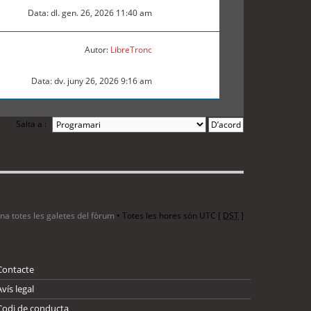
Data: dl. gen. 26, 2026 11:40 am
Autor:
LibreTronc
Data: dv. juny 26, 2026 9:16 am
Salta a :
ina totes les galetes del fòrum
• Totes les hores són UTC [
DST
]
Contacte
Avís legal
Codi de conducta