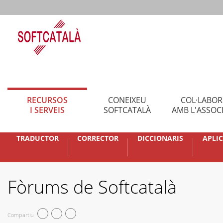
RECURSOS
CONEIXEU
COL·LABO
I SERVEIS
SOFTCATALÀ
AMB L'ASSOC
TRADUCTOR
CORRECTOR
DICCIONARIS
APLI
Fòrums de Softcatalà
Compartiu