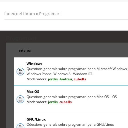
Índex del fòrum
»
Programari
Programari
FÒRUM
Windows
Qüestions generals sobre programari per a Microsoft Windows,
Windows Phone, Windows 8 i Windows RT.
Moderadors:
jordis
,
Andreu
,
cubells
Mac OS
Qüestions generals sobre programari per a Mac OS i iOS
Moderadors:
jordis
,
cubells
GNU/Linux
Qüestions generals sobre programari per a GNU/Linux