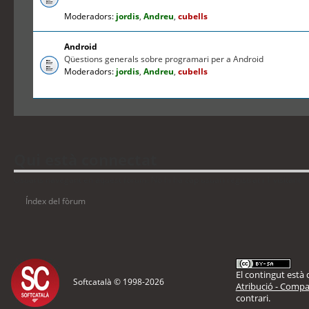
Moderadors:
jordis
,
Andreu
,
cubells
Android
Qüestions generals sobre programari per a Android
Moderadors:
jordis
,
Andreu
,
cubells
Qui està connectat
Usuaris navegant en aquest fòrum: No hi ha cap usuari registrat i 1 visitant
Índex del fòrum
El contingut està d
Softcatalà © 1998-
2026
Atribució - Compar
contrari.