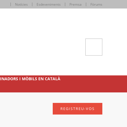
Notícies
Esdeveniments
Premsa
Fòrums
INADORS I MÒBILS EN CATALÀ
REGISTREU-VOS