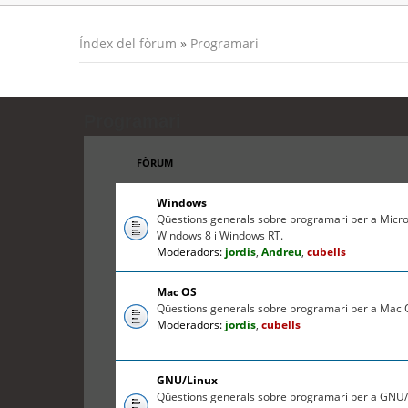
Índex del fòrum
»
Programari
Programari
FÒRUM
Windows
Qüestions generals sobre programari per a Micr
Windows 8 i Windows RT.
Moderadors:
jordis
,
Andreu
,
cubells
Mac OS
Qüestions generals sobre programari per a Mac O
Moderadors:
jordis
,
cubells
GNU/Linux
Qüestions generals sobre programari per a GNU/