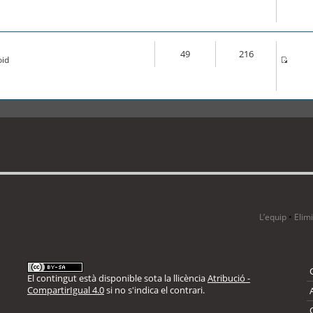
49
216
oid
 1 visitant
L’equip
•
Elim
El contingut està disponible sota la llicència
Atribució -
CompartirIgual 4.0
si no s'indica el contrari.