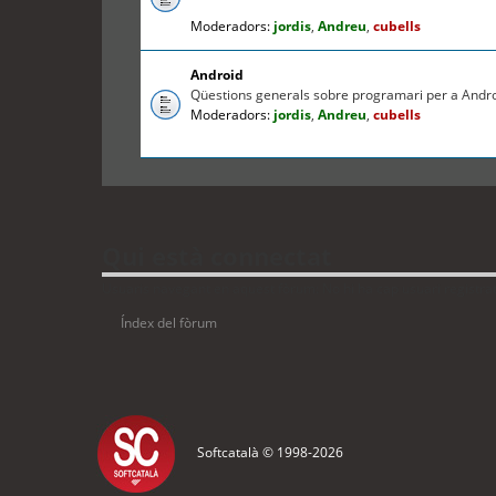
Moderadors:
jordis
,
Andreu
,
cubells
Android
Qüestions generals sobre programari per a Andr
Moderadors:
jordis
,
Andreu
,
cubells
Qui està connectat
Usuaris navegant en aquest fòrum: No hi ha cap usuari registrat i
Índex del fòrum
Softcatalà © 1998-
2026