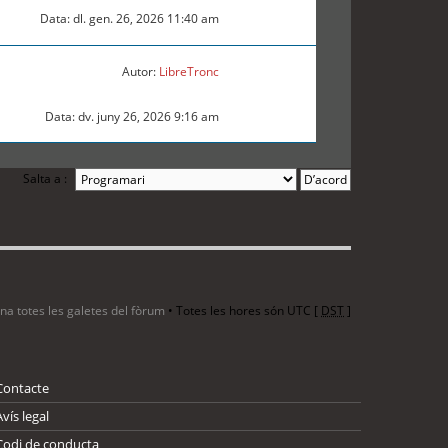
Data: dl. gen. 26, 2026 11:40 am
Autor:
LibreTronc
Data: dv. juny 26, 2026 9:16 am
Salta a :
ina totes les galetes del fòrum
• Totes les hores són UTC [
DST
]
Contacte
Avís legal
Codi de conducta