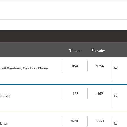
Temes
Entrades
1640
5754
osoft Windows, Windows Phone,
186
462
S i iOS
1416
6660
Linux