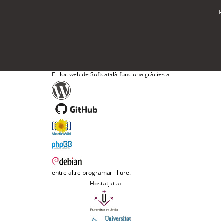
El lloc web de Softcatalà funciona gràcies a
entre altre programari lliure.
Hostatjat a: