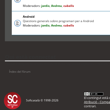
Moderadors:
jordis
,
Andreu
,
cubells
Android
Qüestions generals sobre programari per a Android
Moderadors:
jordis
,
Andreu
,
cubells
Qui està connectat
Usuaris navegant en aquest fòrum: No hi ha cap usuari registrat i 2 visitants
Índex del fòrum
El contingut està d
Softcatalà © 1998-
2026
Atribució - Compar
contrari.