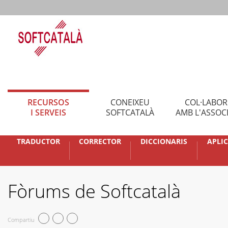
RECURSOS
CONEIXEU
COL·LABO
I SERVEIS
SOFTCATALÀ
AMB L'ASSOC
TRADUCTOR
CORRECTOR
DICCIONARIS
APLI
Fòrums de Softcatalà
Compartiu