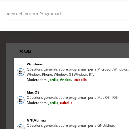
Índex del fòrum
»
Programari
Programari
FÒRUM
Windows
Qüestions generals sobre programari per a Microsoft Windows,
Windows Phone, Windows 8 i Windows RT.
Moderadors:
jordis
,
Andreu
,
cubells
Mac OS
Qüestions generals sobre programari per a Mac OS i iOS
Moderadors:
jordis
,
cubells
GNU/Linux
Qüestions generals sobre programari per a GNU/Linux