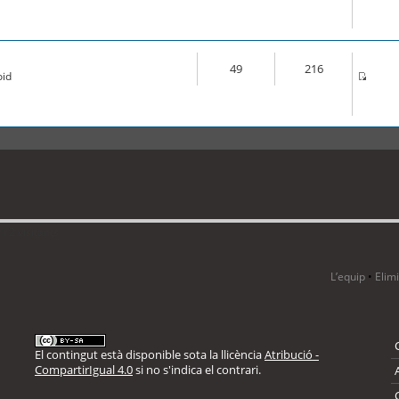
49
216
oid
i 2 visitants
L’equip
•
Elim
El contingut està disponible sota la llicència
Atribució -
CompartirIgual 4.0
si no s'indica el contrari.