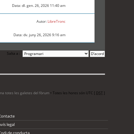
Data: dl. gen. 26, 2026 11:40 am
Autor:
LibreTronc
Data: dv. juny 26, 2026 9:16 am
Salta a :
ina totes les galetes del fòrum
• Totes les hores són UTC [
DST
]
Contacte
Avís legal
Codi de conducta