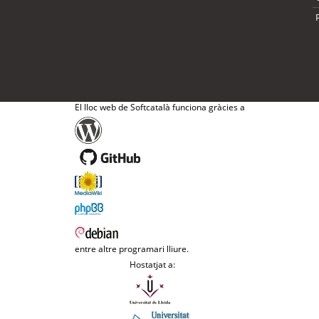
El lloc web de Softcatalà funciona gràcies a
entre altre programari lliure.
Hostatjat a: