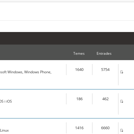
Temes
Entrades
1640
5754
osoft Windows, Windows Phone,
186
462
S i iOS
1416
6660
Linux