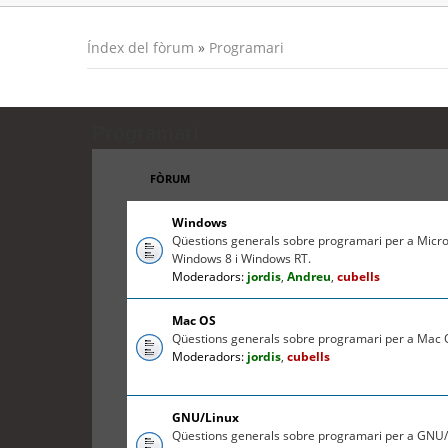
Índex del fòrum
»
Programari
Programari
FÒRUM
Windows
Qüestions generals sobre programari per a Micr
Windows 8 i Windows RT.
Moderadors:
jordis
,
Andreu
,
cubells
Mac OS
Qüestions generals sobre programari per a Mac O
Moderadors:
jordis
,
cubells
GNU/Linux
Qüestions generals sobre programari per a GNU/