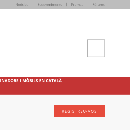
Notícies
Esdeveniments
Premsa
Fòrums
INADORS I MÒBILS EN CATALÀ
REGISTREU-VOS