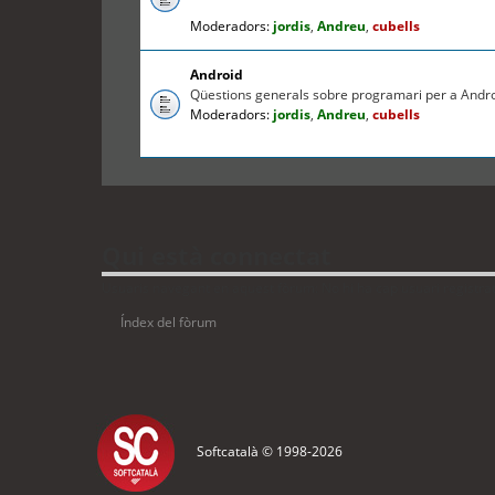
Moderadors:
jordis
,
Andreu
,
cubells
Android
Qüestions generals sobre programari per a Andr
Moderadors:
jordis
,
Andreu
,
cubells
Qui està connectat
Usuaris navegant en aquest fòrum: No hi ha cap usuari registrat 
Índex del fòrum
Softcatalà © 1998-
2026