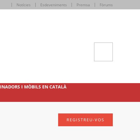
Notícies
Esdeveniments
Premsa
Fòrums
INADORS I MÒBILS EN CATALÀ
REGISTREU-VOS