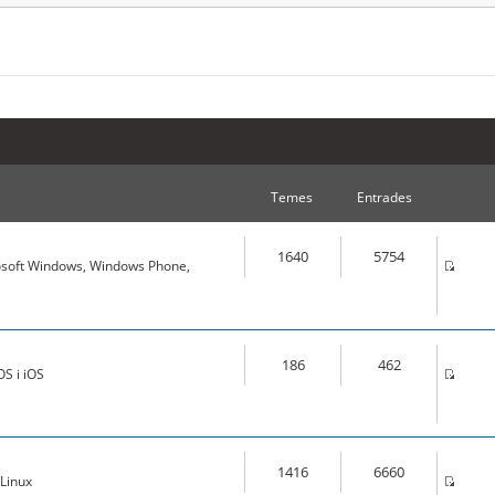
Temes
Entrades
1640
5754
osoft Windows, Windows Phone,
186
462
S i iOS
1416
6660
Linux