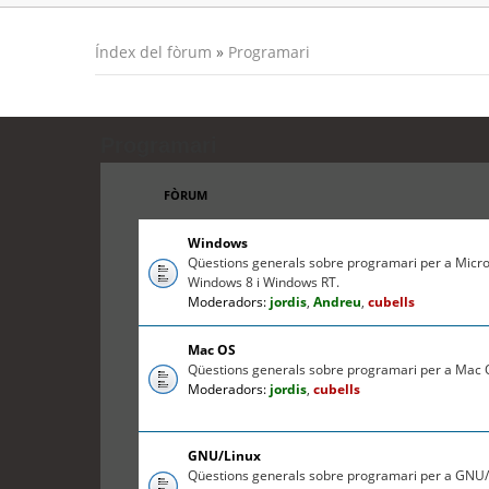
Índex del fòrum
»
Programari
Programari
FÒRUM
Windows
Qüestions generals sobre programari per a Micr
Windows 8 i Windows RT.
Moderadors:
jordis
,
Andreu
,
cubells
Mac OS
Qüestions generals sobre programari per a Mac O
Moderadors:
jordis
,
cubells
GNU/Linux
Qüestions generals sobre programari per a GNU/