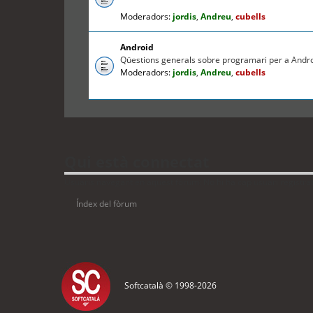
Moderadors:
jordis
,
Andreu
,
cubells
Android
Qüestions generals sobre programari per a Andr
Moderadors:
jordis
,
Andreu
,
cubells
Qui està connectat
Usuaris navegant en aquest fòrum: No hi ha cap usuari registrat 
Índex del fòrum
Softcatalà © 1998-
2026