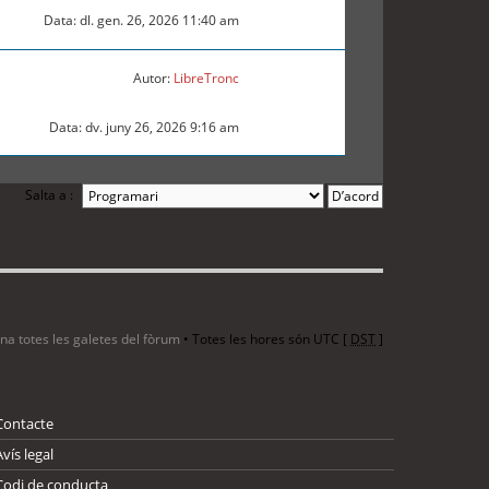
Data: dl. gen. 26, 2026 11:40 am
Autor:
LibreTronc
Data: dv. juny 26, 2026 9:16 am
Salta a :
ina totes les galetes del fòrum
• Totes les hores són UTC [
DST
]
Contacte
Avís legal
Codi de conducta