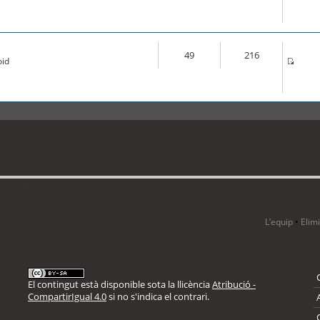
49
216
oid
i 3 visitants
L’equip
•
Elim
El contingut està disponible sota la llicència
Atribució -
CompartirIgual 4.0
si no s'indica el contrari.