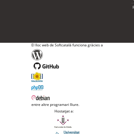
El lloc web de Softcatalà funciona gràcies a
entre altre programari lliure.
Hostatjat a: