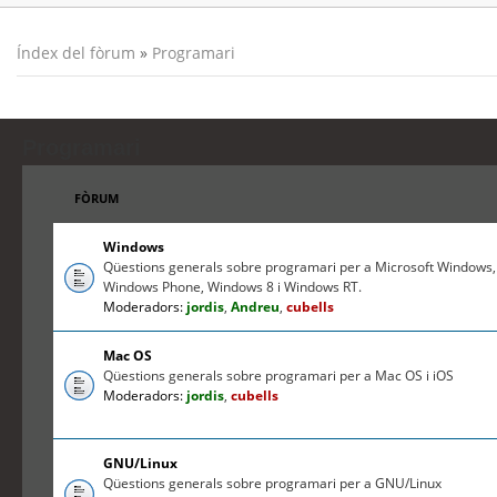
Índex del fòrum
»
Programari
Programari
FÒRUM
Windows
Qüestions generals sobre programari per a Microsoft Windows,
Windows Phone, Windows 8 i Windows RT.
Moderadors:
jordis
,
Andreu
,
cubells
Mac OS
Qüestions generals sobre programari per a Mac OS i iOS
Moderadors:
jordis
,
cubells
GNU/Linux
Qüestions generals sobre programari per a GNU/Linux