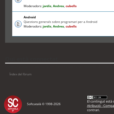
Moderadors:
jordis
,
Andreu
,
cubells
Android
Qüestions generals sobre programari per a Android
Moderadors:
jordis
,
Andreu
,
cubells
Qui està connectat
Usuaris navegant en aquest fòrum: No hi ha cap usuari registrat i 2 visitants
Índex del fòrum
El contingut està d
Softcatalà © 1998-
2026
Atribució - Compar
contrari.