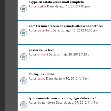
Skype en català versió molt completa
Autor:
jpgine
Data: dj. ago. 16, 2012 7:06 pm
Com fer una drecera de comets altes a liber office?
Autor:
paurubert
Data: dc. ago. 15, 2012 10:55 am
passar veu a text
Autor:
armani
Data: dl. maig 28, 2012 7:25 pm
Portuguès Català
Autor:
tycho
Data: dg. juny 10, 2012 1:41 pm
lyricstranslate.com en català, algú s'atreveix?
Autor: boigandorra Data: dt. ago. 07, 2012 11:44 pm