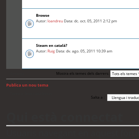
Browse
Autor:
loandreu
Data: dc. oct. 05, 2011 2:12 pm
Steam en català?
Autor:
Ruig
Data: dv. ago. 05, 2011 10:39 am
Mostra els temes dels darrers:
Anterior
Publica un nou tema
Torna a: Índex del fòrum
Salta a :
Qui està connectat
Usuaris navegant en aquest fòrum: