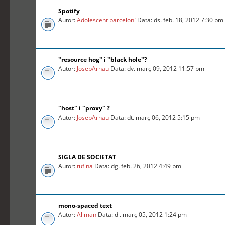
Spotify
Autor:
Adolescent barceloní
Data: ds. feb. 18, 2012 7:30 pm
"resource hog" i "black hole"?
Autor:
JosepArnau
Data: dv. març 09, 2012 11:57 pm
"host" i "proxy" ?
Autor:
JosepArnau
Data: dt. març 06, 2012 5:15 pm
SIGLA DE SOCIETAT
Autor:
tufina
Data: dg. feb. 26, 2012 4:49 pm
mono-spaced text
Autor:
Allman
Data: dl. març 05, 2012 1:24 pm