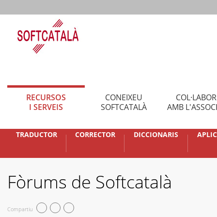
RECURSOS
CONEIXEU
COL·LABO
I SERVEIS
SOFTCATALÀ
AMB L'ASSOC
TRADUCTOR
CORRECTOR
DICCIONARIS
APLI
Fòrums de Softcatalà
Compartiu