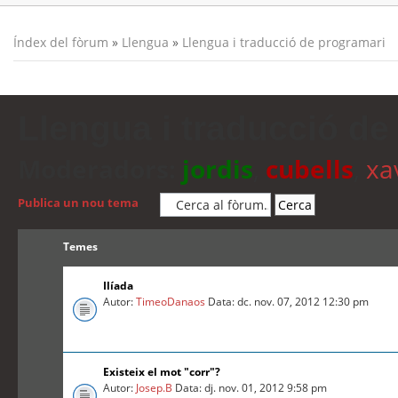
Índex del fòrum
»
Llengua
»
Llengua i traducció de programari
Llengua i traducció de
Moderadors:
jordis
,
cubells
,
xa
Publica un nou tema
Temes
Ilíada
Autor:
TimeoDanaos
Data: dc. nov. 07, 2012 12:30 pm
Existeix el mot "corr"?
Autor:
Josep.B
Data: dj. nov. 01, 2012 9:58 pm