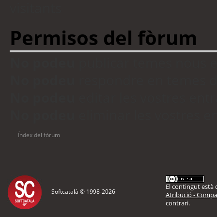
visitants
Permisos del fòrum
No podeu
publicar temes nous 
No podeu
respondre en temes d
No podeu
editar les vostres en
No podeu
eliminar les vostres 
Índex del fòrum
El contingut està d
Softcatalà © 1998-
2026
Atribució - Compar
contrari.