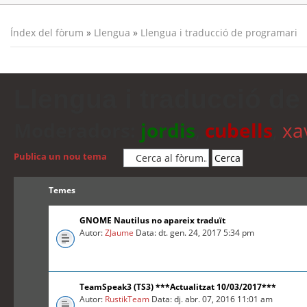
Índex del fòrum
»
Llengua
»
Llengua i traducció de programari
Llengua i traducció de
Moderadors:
jordis
,
cubells
,
xa
Publica un nou tema
Temes
GNOME Nautilus no apareix traduït
Autor:
ZJaume
Data: dt. gen. 24, 2017 5:34 pm
TeamSpeak3 (TS3) ***Actualitzat 10/03/2017***
Autor:
RustikTeam
Data: dj. abr. 07, 2016 11:01 am