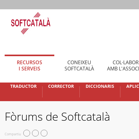
RECURSOS
CONEIXEU
COL·LABO
I SERVEIS
SOFTCATALÀ
AMB L'ASSOC
TRADUCTOR
CORRECTOR
DICCIONARIS
APLI
Fòrums de Softcatalà
Compartiu