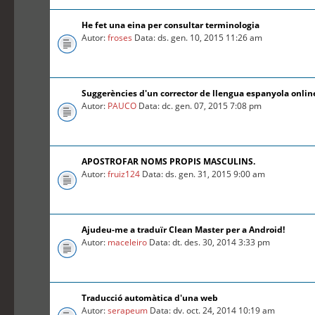
He fet una eina per consultar terminologia
Autor:
froses
Data: ds. gen. 10, 2015 11:26 am
Suggerències d'un corrector de llengua espanyola online
Autor:
PAUCO
Data: dc. gen. 07, 2015 7:08 pm
APOSTROFAR NOMS PROPIS MASCULINS.
Autor:
fruiz124
Data: ds. gen. 31, 2015 9:00 am
Ajudeu-me a traduïr Clean Master per a Android!
Autor:
maceleiro
Data: dt. des. 30, 2014 3:33 pm
Traducció automàtica d'una web
Autor:
serapeum
Data: dv. oct. 24, 2014 10:19 am