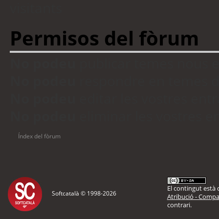
visitants
Permisos del fòrum
No podeu
publicar temes nous 
No podeu
respondre en temes d
No podeu
editar les vostres en
No podeu
eliminar les vostres 
Índex del fòrum
El contingut està d
Softcatalà © 1998-
2026
Atribució - Compar
contrari.