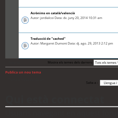
Acrònims en català/valencià
Autor: jordialcoi Data: dv. juny 20, 2014 10:31 am
Traducció de "cached"
Autor: Margaret Dumont Data: dj. ago. 29, 2013 2:12 pm
Mostra els temes dels darrers:
Anterior
Publica un nou tema
Torna a: Índex del fòrum
Salta a :
Qui està connectat
Usuaris navegant en aquest fòrum: