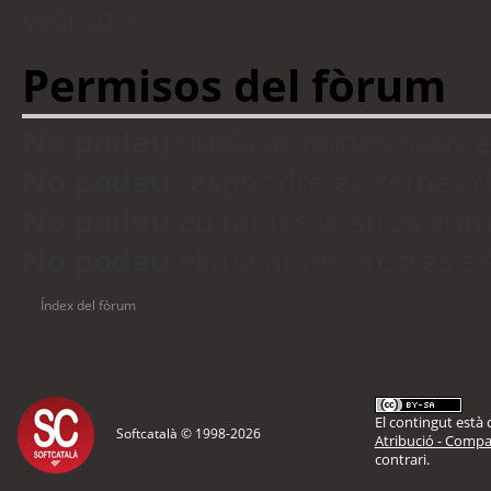
visitants
Permisos del fòrum
No podeu
publicar temes nous 
No podeu
respondre en temes d
No podeu
editar les vostres en
No podeu
eliminar les vostres 
Índex del fòrum
El contingut està d
Softcatalà © 1998-
2026
Atribució - Compar
contrari.