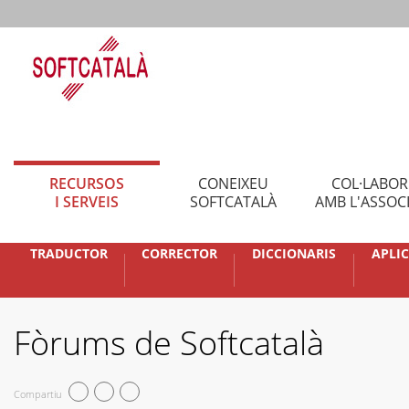
RECURSOS
CONEIXEU
COL·LABO
I SERVEIS
SOFTCATALÀ
AMB L'ASSOC
TRADUCTOR
CORRECTOR
DICCIONARIS
APLI
Fòrums de Softcatalà
Compartiu