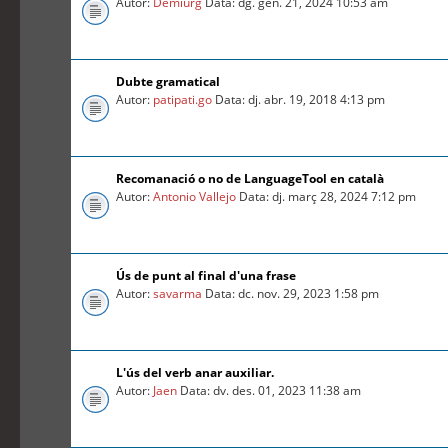
Autor:
Demiurg
Data: dg. gen. 21, 2024 10:53 am
Dubte gramatical
Autor:
patipati.go
Data: dj. abr. 19, 2018 4:13 pm
Recomanació o no de LanguageTool en català
Autor:
Antonio Vallejo
Data: dj. març 28, 2024 7:12 pm
Ús de punt al final d'una frase
Autor:
savarma
Data: dc. nov. 29, 2023 1:58 pm
L'ús del verb anar auxiliar.
Autor:
Jaen
Data: dv. des. 01, 2023 11:38 am