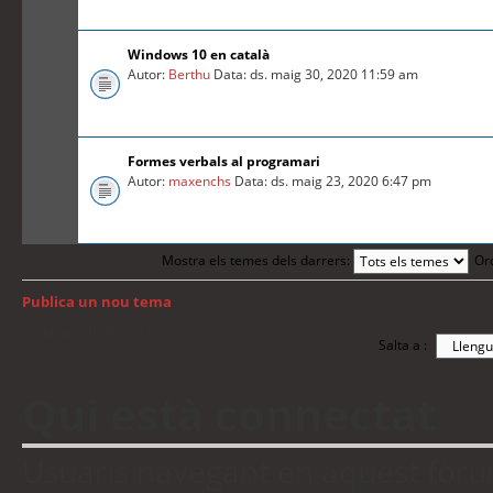
Windows 10 en català
Autor:
Berthu
Data: ds. maig 30, 2020 11:59 am
Formes verbals al programari
Autor:
maxenchs
Data: ds. maig 23, 2020 6:47 pm
Mostra els temes dels darrers:
Or
Publica un nou tema
Torna a: Índex del fòrum
Salta a :
Qui està connectat
Usuaris navegant en aquest fòrum: