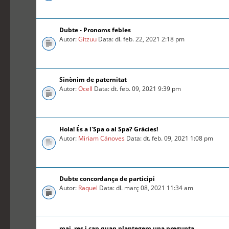
Dubte - Pronoms febles
Autor:
Gitzuu
Data: dl. feb. 22, 2021 2:18 pm
Sinònim de paternitat
Autor:
Ocell
Data: dt. feb. 09, 2021 9:39 pm
Hola! És a l'Spa o al Spa? Gràcies!
Autor:
Miriam Cánoves
Data: dt. feb. 09, 2021 1:08 pm
Dubte concordança de participi
Autor:
Raquel
Data: dl. març 08, 2021 11:34 am
mai, res i cap quan plantegem una pregunta