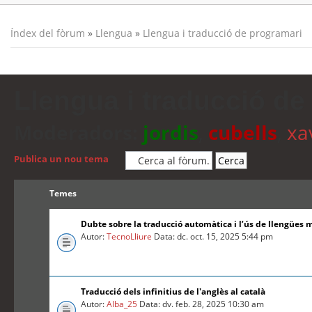
Índex del fòrum
»
Llengua
»
Llengua i traducció de programari
Llengua i traducció de
Moderadors:
jordis
,
cubells
,
xa
Publica un nou tema
Temes
Dubte sobre la traducció automàtica i l’ús de llengües 
Autor:
TecnoLliure
Data: dc. oct. 15, 2025 5:44 pm
Traducció dels infinitius de l'anglès al català
Autor:
Alba_25
Data: dv. feb. 28, 2025 10:30 am