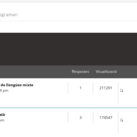
rogramari
Respostes
Visualització
s de llengües mixte
1
211291
44 pm
alà
3
174547
 am