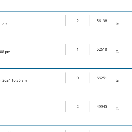
2
56198
28 pm
1
52618
0:08 pm
0
66251
9, 2024 10:36 am
2
49945