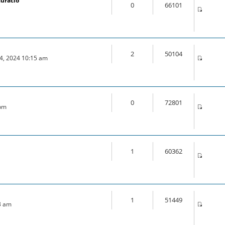
auració
0
66101
2
50104
04, 2024 10:15 am
0
72801
 pm
1
60362
m
1
51449
3 am