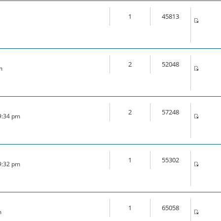
1
45813
2
52048
m
2
57248
 9:34 pm
1
55302
 9:32 pm
1
65058
m