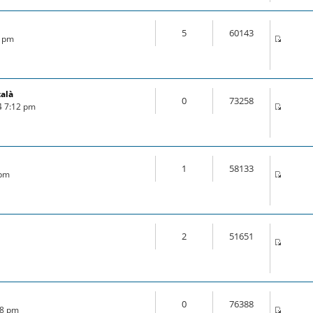
5
60143
3 pm
talà
0
73258
4 7:12 pm
1
58133
 pm
2
51651
0
76388
28 pm