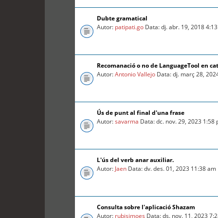
Dubte gramatical
Autor:
patipati.go
Data: dj. abr. 19, 2018 4:1
Recomanació o no de LanguageTool en ca
Autor:
Antonio Vallejo
Data: dj. març 28, 202
Ús de punt al final d'una frase
Autor:
savarma
Data: dc. nov. 29, 2023 1:58
L'ús del verb anar auxiliar.
Autor:
Jaen
Data: dv. des. 01, 2023 11:38 am
Consulta sobre l'aplicació Shazam
Autor:
rubisimoes
Data: ds. nov. 11, 2023 7: