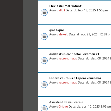
Flexió del mot 'infant'
Autor:
alluji
Data: dt. feb. 18, 2025 1:50 pm
que o què
Autor:
alexeiv
Data: dl. oct. 21, 2024 12:38 p
dubte d'un connector , examen c1
Autor:
katzundmaus
Data: dg. des. 08, 2024
Espero veure-us o Espero veure-vos
Autor:
katzundmaus
Data: dg. des. 08, 2024
Assistent de veu català
Autor:
Gripau
Data: dg. abr. 16, 2023 3:09 p