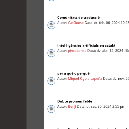
Comunitats de traducció
Autor:
CatGoose
Data: dt. feb. 06, 2024 10:
Intel·ligències artificials en català
Autor:
pinxopanxo
Data: dv. abr. 12, 2024 1
per a què o perquè
Autor:
Miquel Rigola Lapeña
Data: dv. nov. 2
Dubte pronom feble
Autor:
Benji
Data: dl. set. 30, 2024 2:55 pm