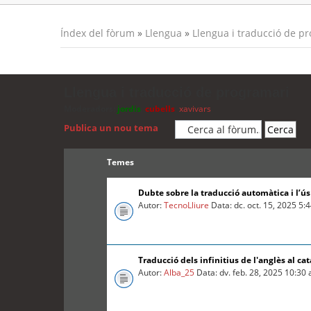
Índex del fòrum
»
Llengua
»
Llengua i traducció de p
Llengua i traducció de programari
Moderadors:
jordis
,
cubells
,
xavivars
Publica un nou tema
Temes
Dubte sobre la traducció automàtica i l’ú
Autor:
TecnoLliure
Data: dc. oct. 15, 2025 5:
Traducció dels infinitius de l'anglès al cat
Autor:
Alba_25
Data: dv. feb. 28, 2025 10:30