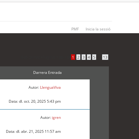
PMF
Inicia la sessió
636 temes •
Pàgina
1
de
13
•
...
1
2
3
4
5
13
Darrera Entrada
Autor:
LlenguaViva
Data: dl. oct. 20, 2025 5:43 pm
Autor:
igren
Data: dl. abr. 21, 2025 11:57 am