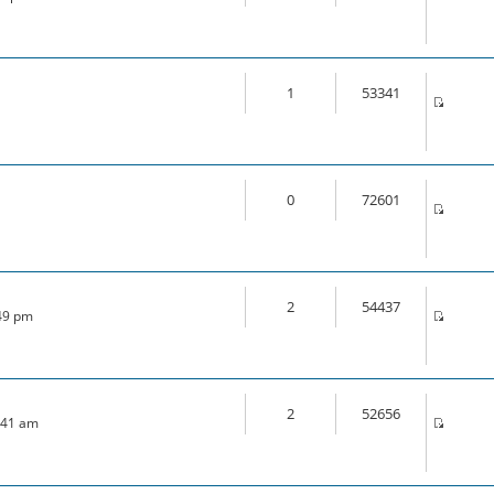
1
53341
0
72601
2
54437
:49 pm
2
52656
7:41 am