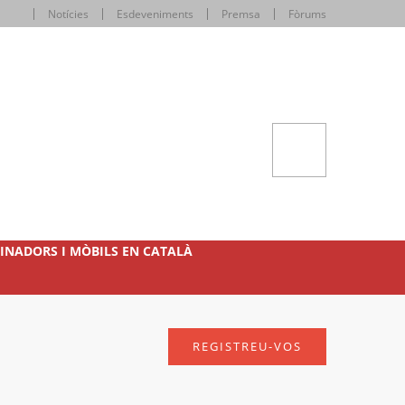
Notícies
Esdeveniments
Premsa
Fòrums
INADORS I MÒBILS EN CATALÀ
REGISTREU-VOS