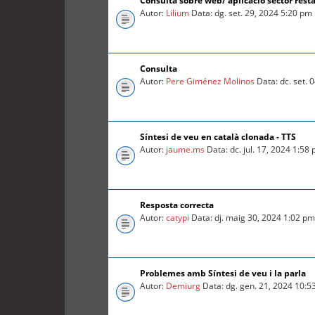
Consulta sobre web/ aplicació sector rest
Autor:
Lilium
Data: dg. set. 29, 2024 5:20 pm
Consulta
Autor:
Pere Giménez Molinos
Data: dc. set. 
Síntesi de veu en català clonada - TTS
Autor:
jaume.ms
Data: dc. jul. 17, 2024 1:58
Resposta correcta
Autor:
catypi
Data: dj. maig 30, 2024 1:02 p
Problemes amb Síntesi de veu i la parla
Autor:
Demiurg
Data: dg. gen. 21, 2024 10:5