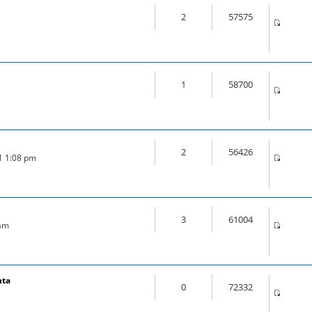
2
57575
1
58700
2
56426
21 1:08 pm
3
61004
 am
nta
0
72332