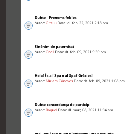
Dubte - Pronoms febles
Autor:
Gitzuu
Data: dl. feb. 22, 2021 2:18 pm
Sinònim de paternitat
Autor:
Ocell
Data: dt. feb. 09, 2021 9:39 pm
Hola! És a l'Spa o al Spa? Gràcies!
Autor:
Miriam Cánoves
Data: dt. feb. 09, 2021 1:08 pm
Dubte concordança de participi
Autor:
Raquel
Data: dl. març 08, 2021 11:34 am
mai, res i cap quan plantegem una pregunta