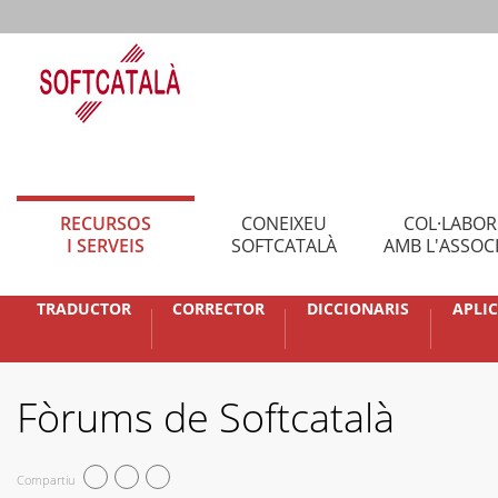
RECURSOS
CONEIXEU
COL·LABO
I SERVEIS
SOFTCATALÀ
AMB L'ASSOC
TRADUCTOR
CORRECTOR
DICCIONARIS
APLI
Fòrums de Softcatalà
Compartiu