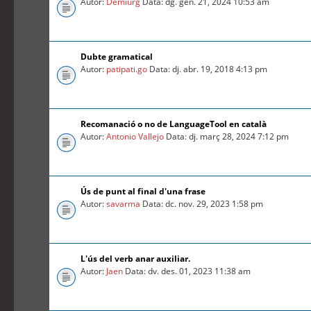
Autor:
Demiurg
Data: dg. gen. 21, 2024 10:53 am
Dubte gramatical
Autor:
patipati.go
Data: dj. abr. 19, 2018 4:13 pm
Recomanació o no de LanguageTool en català
Autor:
Antonio Vallejo
Data: dj. març 28, 2024 7:12 pm
Ús de punt al final d'una frase
Autor:
savarma
Data: dc. nov. 29, 2023 1:58 pm
L'ús del verb anar auxiliar.
Autor:
Jaen
Data: dv. des. 01, 2023 11:38 am