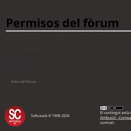
visitants
Permisos del fòrum
No podeu
publicar temes nous 
No podeu
respondre en temes d
No podeu
editar les vostres en
No podeu
eliminar les vostres 
Índex del fòrum
El contingut està d
Softcatalà © 1998-
2026
Atribució - Compar
contrari.