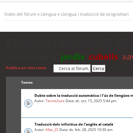
Índex del fòrum
»
Llengua
»
Llengua i traducció de programari
Llengua i traducció de
Moderadors:
jordis
,
cubells
,
xa
Publica un nou tema
Temes
Dubte sobre la traducció automàtica i l’ús de llengües 
Autor:
TecnoLliure
Data: dc. oct. 15, 2025 5:44 pm
Traducció dels infinitius de l'anglès al català
Autor:
Alba_25
Data: dv. feb. 28, 2025 10:30 am