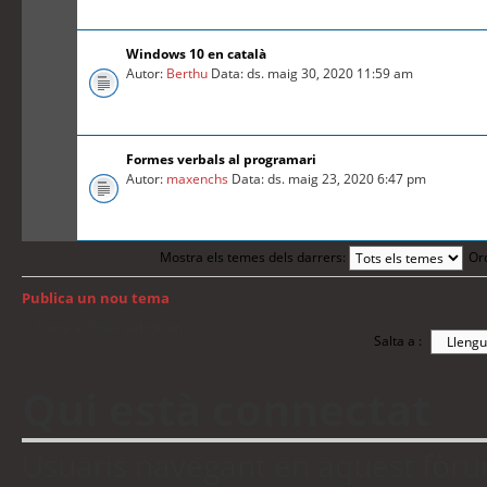
Windows 10 en català
Autor:
Berthu
Data: ds. maig 30, 2020 11:59 am
Formes verbals al programari
Autor:
maxenchs
Data: ds. maig 23, 2020 6:47 pm
Mostra els temes dels darrers:
Or
Publica un nou tema
Torna a: Índex del fòrum
Salta a :
Qui està connectat
Usuaris navegant en aquest fòrum: