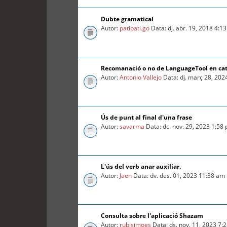
Dubte gramatical
Autor:
patipati.go
Data: dj. abr. 19, 2018 4:1
Recomanació o no de LanguageTool en ca
Autor:
Antonio Vallejo
Data: dj. març 28, 202
Ús de punt al final d'una frase
Autor:
savarma
Data: dc. nov. 29, 2023 1:58
L'ús del verb anar auxiliar.
Autor:
Jaen
Data: dv. des. 01, 2023 11:38 am
Consulta sobre l'aplicació Shazam
Autor:
rubisimoes
Data: ds. nov. 11, 2023 7: