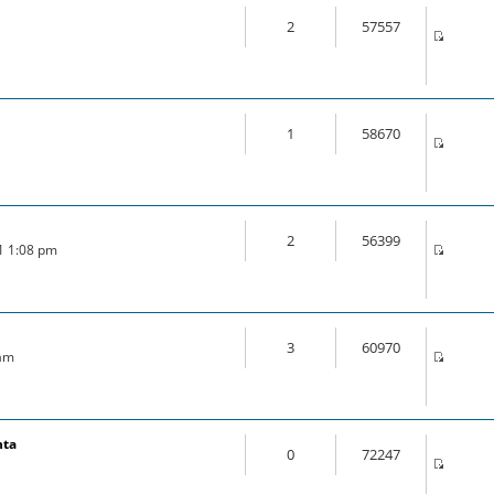
2
57557
1
58670
2
56399
21 1:08 pm
3
60970
 am
nta
0
72247