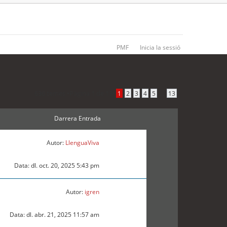
PMF
Inicia la sessió
636 temes •
Pàgina
1
de
13
•
...
1
2
3
4
5
13
Darrera Entrada
Autor:
LlenguaViva
Data: dl. oct. 20, 2025 5:43 pm
Autor:
igren
Data: dl. abr. 21, 2025 11:57 am