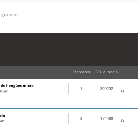
rogramari
Respostes
Visualització
s de llengües mixte
1
209292
44 pm
alà
3
174488
 am