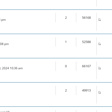
2
56168
28 pm
1
52588
0:08 pm
0
66167
9, 2024 10:36 am
2
49913