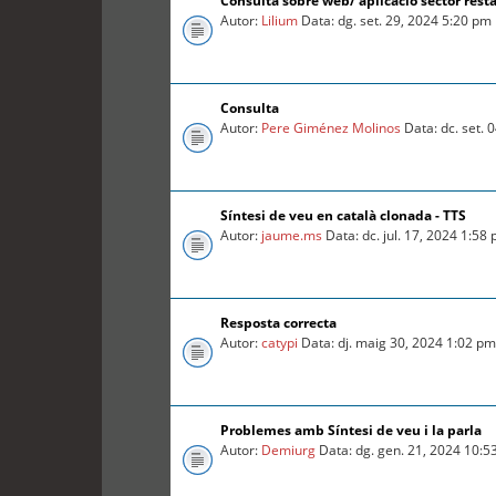
Consulta sobre web/ aplicació sector rest
Autor:
Lilium
Data: dg. set. 29, 2024 5:20 pm
Consulta
Autor:
Pere Giménez Molinos
Data: dc. set. 
Síntesi de veu en català clonada - TTS
Autor:
jaume.ms
Data: dc. jul. 17, 2024 1:58
Resposta correcta
Autor:
catypi
Data: dj. maig 30, 2024 1:02 p
Problemes amb Síntesi de veu i la parla
Autor:
Demiurg
Data: dg. gen. 21, 2024 10:5