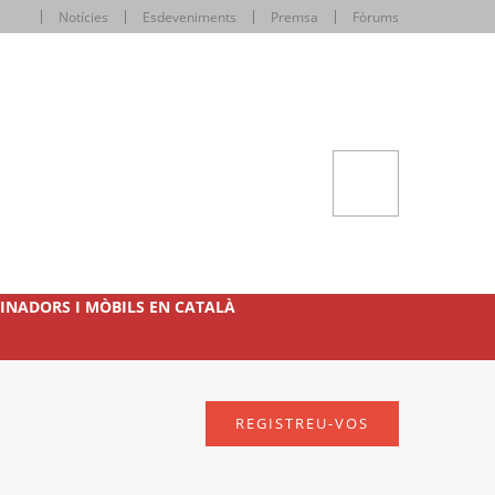
Notícies
Esdeveniments
Premsa
Fòrums
INADORS I MÒBILS EN CATALÀ
REGISTREU-VOS