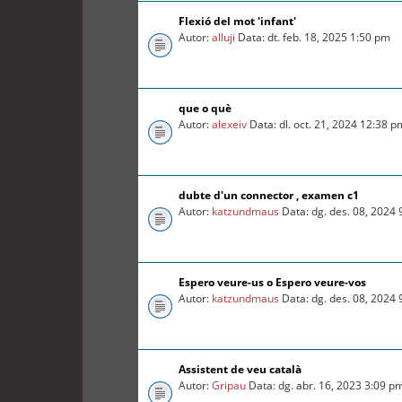
Flexió del mot 'infant'
Autor:
alluji
Data: dt. feb. 18, 2025 1:50 pm
que o què
Autor:
alexeiv
Data: dl. oct. 21, 2024 12:38 p
dubte d'un connector , examen c1
Autor:
katzundmaus
Data: dg. des. 08, 2024
Espero veure-us o Espero veure-vos
Autor:
katzundmaus
Data: dg. des. 08, 2024
Assistent de veu català
Autor:
Gripau
Data: dg. abr. 16, 2023 3:09 p