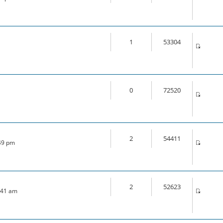
1
53304
0
72520
2
54411
:49 pm
2
52623
7:41 am