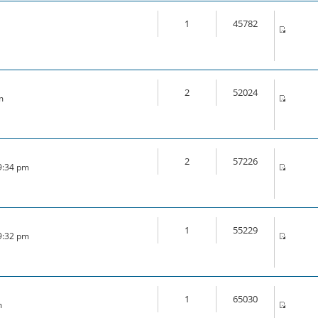
1
45782
2
52024
m
2
57226
 9:34 pm
1
55229
 9:32 pm
1
65030
m