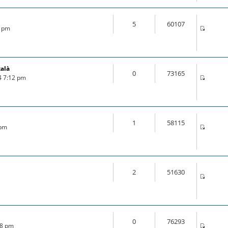
5
60107
3 pm
talà
0
73165
4 7:12 pm
1
58115
 pm
2
51630
0
76293
28 pm