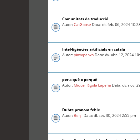
Comunitats de traducció
Autor:
CatGoose
Data: dt. feb. 06, 2024 10:
Intel·ligències artificials en català
Autor:
pinxopanxo
Data: dv. abr. 12, 2024 1
per a què o perquè
Autor:
Miquel Rigola Lapeña
Data: dv. nov. 2
Dubte pronom feble
Autor:
Benji
Data: dl. set. 30, 2024 2:55 pm