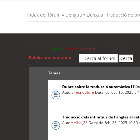
Índex del fòrum
»
Llengua
»
Llengua i traducció de p
Llengua i traducció de programari
Moderadors:
jordis
,
cubells
,
xavivars
Publica un nou tema
Temes
Dubte sobre la traducció automàtica i l’ú
Autor:
TecnoLliure
Data: dc. oct. 15, 2025 5:
Traducció dels infinitius de l'anglès al cat
Autor:
Alba_25
Data: dv. feb. 28, 2025 10:30