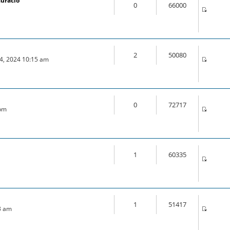
auració
0
66000
2
50080
04, 2024 10:15 am
0
72717
 pm
1
60335
m
1
51417
3 am