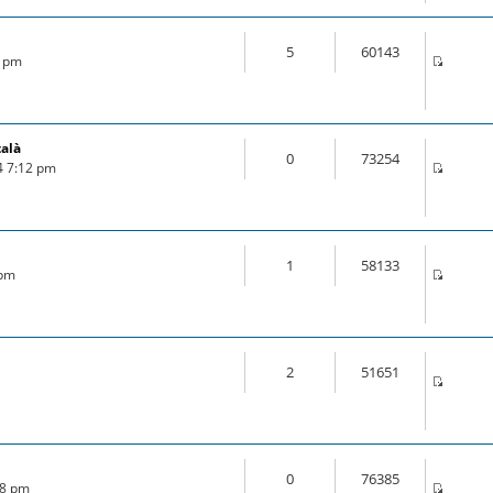
5
60143
3 pm
talà
0
73254
4 7:12 pm
1
58133
 pm
2
51651
0
76385
28 pm