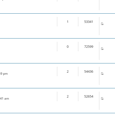
1
53341
0
72599
2
54436
:49 pm
2
52654
7:41 am