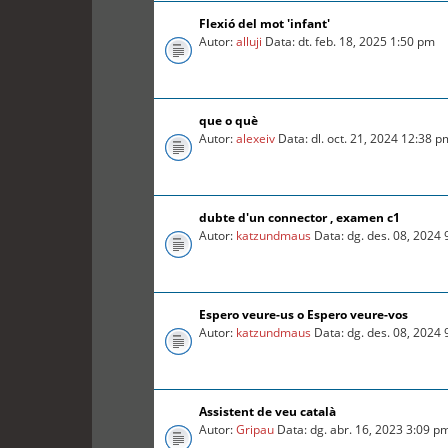
Flexió del mot 'infant'
Autor:
alluji
Data: dt. feb. 18, 2025 1:50 pm
que o què
Autor:
alexeiv
Data: dl. oct. 21, 2024 12:38 p
dubte d'un connector , examen c1
Autor:
katzundmaus
Data: dg. des. 08, 2024
Espero veure-us o Espero veure-vos
Autor:
katzundmaus
Data: dg. des. 08, 2024
Assistent de veu català
Autor:
Gripau
Data: dg. abr. 16, 2023 3:09 p