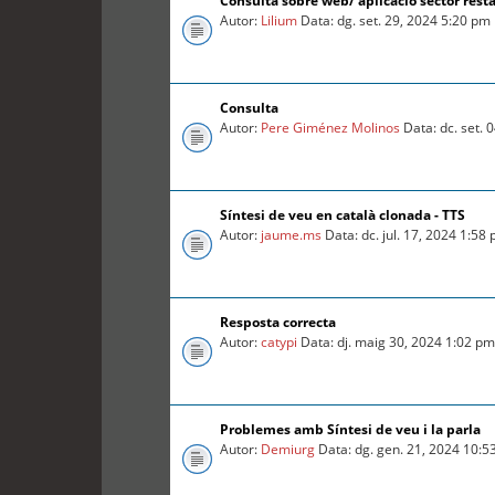
Consulta sobre web/ aplicació sector rest
Autor:
Lilium
Data: dg. set. 29, 2024 5:20 pm
Consulta
Autor:
Pere Giménez Molinos
Data: dc. set. 
Síntesi de veu en català clonada - TTS
Autor:
jaume.ms
Data: dc. jul. 17, 2024 1:58
Resposta correcta
Autor:
catypi
Data: dj. maig 30, 2024 1:02 p
Problemes amb Síntesi de veu i la parla
Autor:
Demiurg
Data: dg. gen. 21, 2024 10:5