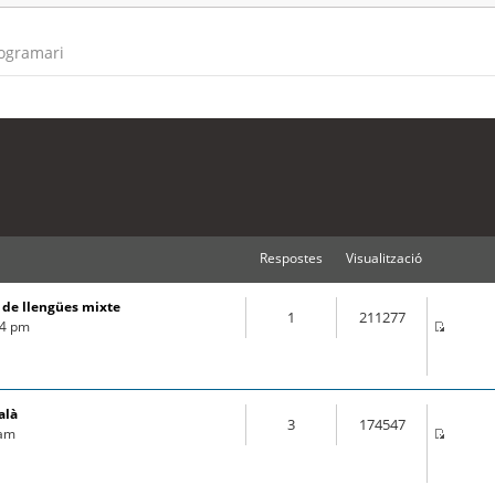
rogramari
Respostes
Visualització
s de llengües mixte
1
211277
44 pm
alà
3
174547
 am