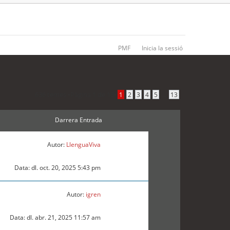
PMF
Inicia la sessió
636 temes •
Pàgina
1
de
13
•
...
1
2
3
4
5
13
Darrera Entrada
Autor:
LlenguaViva
Data: dl. oct. 20, 2025 5:43 pm
Autor:
igren
Data: dl. abr. 21, 2025 11:57 am