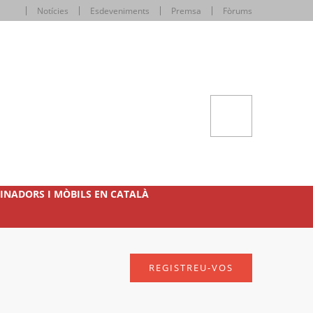
Notícies
Esdeveniments
Premsa
Fòrums
INADORS I MÒBILS EN CATALÀ
REGISTREU-VOS