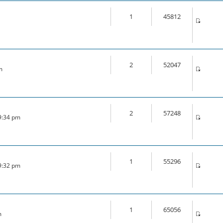
1
45812
2
52047
m
2
57248
 9:34 pm
1
55296
 9:32 pm
1
65056
m