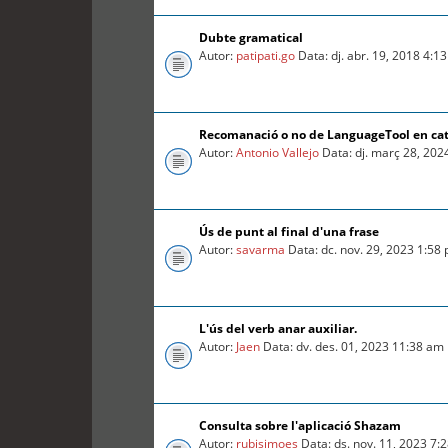
Dubte gramatical
Autor:
patipati.go
Data: dj. abr. 19, 2018 4:1
Recomanació o no de LanguageTool en ca
Autor:
Antonio Vallejo
Data: dj. març 28, 202
Ús de punt al final d'una frase
Autor:
savarma
Data: dc. nov. 29, 2023 1:58
L'ús del verb anar auxiliar.
Autor:
Jaen
Data: dv. des. 01, 2023 11:38 am
Consulta sobre l'aplicació Shazam
Autor:
rubisimoes
Data: ds. nov. 11, 2023 7: