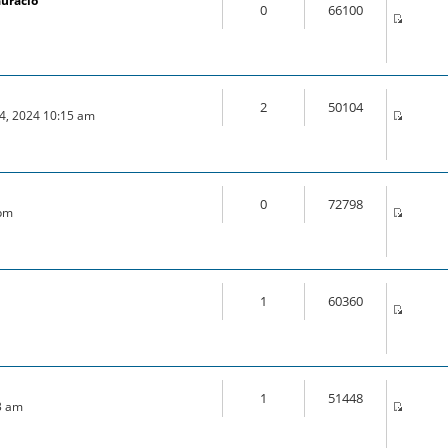
auració
0
66100
2
50104
04, 2024 10:15 am
0
72798
 pm
1
60360
m
1
51448
3 am