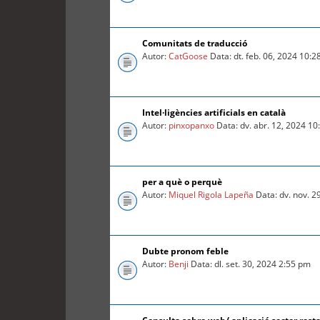
Comunitats de traducció
Autor:
CatGoose
Data: dt. feb. 06, 2024 10:
Intel·ligències artificials en català
Autor:
pinxopanxo
Data: dv. abr. 12, 2024 1
per a què o perquè
Autor:
Miquel Rigola Lapeña
Data: dv. nov. 2
Dubte pronom feble
Autor:
Benji
Data: dl. set. 30, 2024 2:55 pm