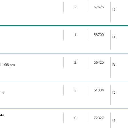
2
57575
1
58700
2
56425
21 1:08 pm
3
61004
 am
nta
0
72327