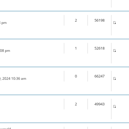
2
56198
28 pm
1
52618
0:08 pm
0
66247
9, 2024 10:36 am
2
49943