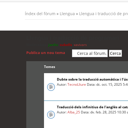
Índex del fòrum
»
Llengua
»
Llengua i traducció de p
Llengua i traducció de programari
Moderadors:
jordis
,
cubells
,
xavivars
Publica un nou tema
Temes
Dubte sobre la traducció automàtica i l’ú
Autor:
TecnoLliure
Data: dc. oct. 15, 2025 5:
Traducció dels infinitius de l'anglès al cat
Autor:
Alba_25
Data: dv. feb. 28, 2025 10:30