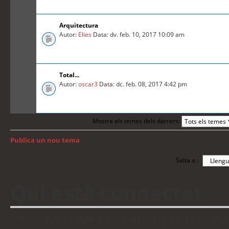
Arquitectura
Autor:
Elies
Data: dv. feb. 10, 2017 10:09 am
Total...
Autor:
oscar3
Data: dc. feb. 08, 2017 4:42 pm
Mostra els temes dels darrers:
Anterior
Publica un nou tema
Torna a: Índex del fòrum
Salta a :
Qui està connectat
Usuaris navegant en aquest fòrum: