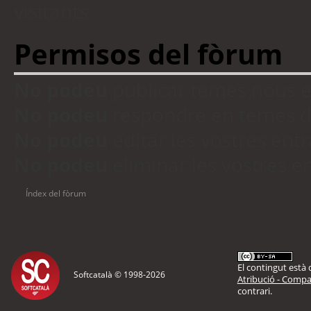
visitants
Permisos del fòrum
No podeu
publicar temes nous 
No podeu
respondre en temes d
No podeu
editar les vostres en
No podeu
eliminar les vostres 
Índex del fòrum
El contingut està d
Softcatalà © 1998-
2026
Atribució - Compar
contrari.