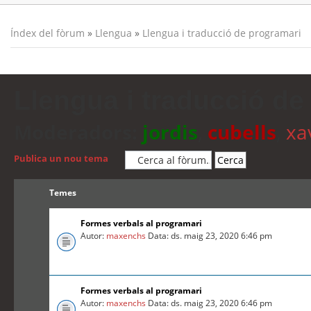
Índex del fòrum
»
Llengua
»
Llengua i traducció de programari
Llengua i traducció de
Moderadors:
jordis
,
cubells
,
xa
Publica un nou tema
Temes
Formes verbals al programari
Autor:
maxenchs
Data: ds. maig 23, 2020 6:46 pm
Formes verbals al programari
Autor:
maxenchs
Data: ds. maig 23, 2020 6:46 pm