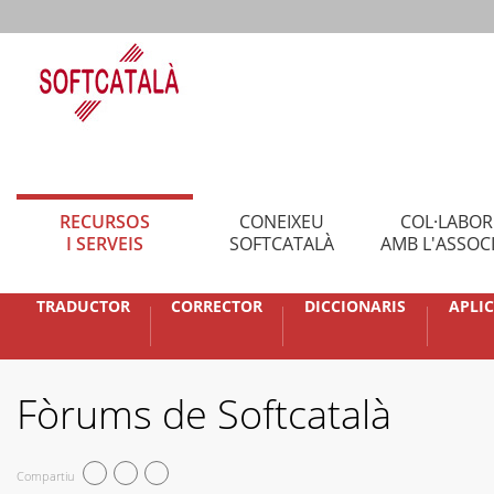
RECURSOS
CONEIXEU
COL·LABO
I SERVEIS
SOFTCATALÀ
AMB L'ASSOC
TRADUCTOR
CORRECTOR
DICCIONARIS
APLI
Fòrums de Softcatalà
Compartiu