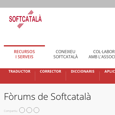
RECURSOS
CONEIXEU
COL·LABO
I SERVEIS
SOFTCATALÀ
AMB L'ASSOC
TRADUCTOR
CORRECTOR
DICCIONARIS
APLI
Fòrums de Softcatalà
Compartiu