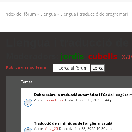
Índex del fòrum
»
Llengua
»
Llengua i traducció de programari
Llengua i traducció de
Moderadors:
jordis
,
cubells
,
xa
Publica un nou tema
Temes
Dubte sobre la traducció automàtica i l’ús de llengües 
Autor:
TecnoLliure
Data: dc. oct. 15, 2025 5:44 pm
Traducció dels infinitius de l'anglès al català
Autor:
Alba_25
Data: dv. feb. 28, 2025 10:30 am