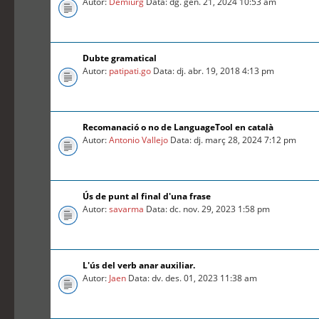
Autor:
Demiurg
Data: dg. gen. 21, 2024 10:53 am
Dubte gramatical
Autor:
patipati.go
Data: dj. abr. 19, 2018 4:13 pm
Recomanació o no de LanguageTool en català
Autor:
Antonio Vallejo
Data: dj. març 28, 2024 7:12 pm
Ús de punt al final d'una frase
Autor:
savarma
Data: dc. nov. 29, 2023 1:58 pm
L'ús del verb anar auxiliar.
Autor:
Jaen
Data: dv. des. 01, 2023 11:38 am