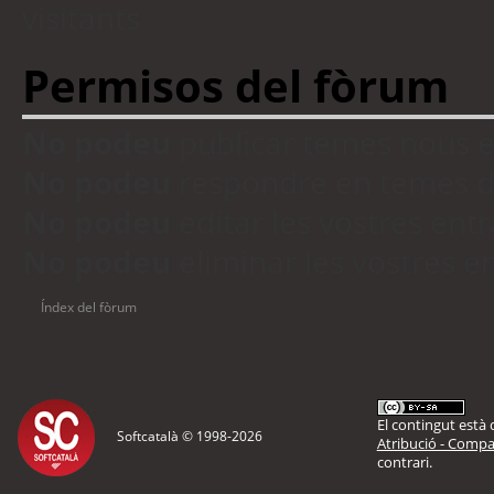
visitants
Permisos del fòrum
No podeu
publicar temes nous 
No podeu
respondre en temes d
No podeu
editar les vostres en
No podeu
eliminar les vostres 
Índex del fòrum
El contingut està d
Softcatalà © 1998-
2026
Atribució - Compar
contrari.