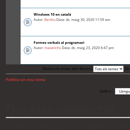
Windows 10 en català
Autor:
Berthu
Data: ds. maig 30, 2020 11:59 am
Formes verbals al programari
Autor:
maxenchs
Data: ds. maig 23, 2020 6:47 pm
Mostra els temes dels darrers:
Or
Publica un nou tema
Torna a: Índex del fòrum
Salta a :
Qui està connectat
Usuaris navegant en aquest fòrum: