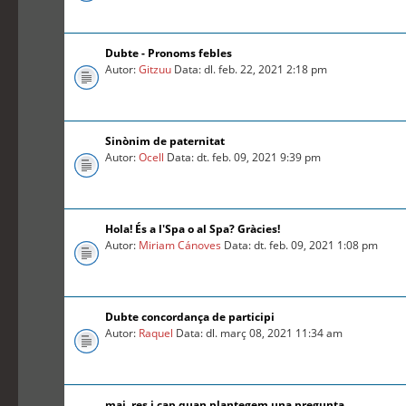
Dubte - Pronoms febles
Autor:
Gitzuu
Data: dl. feb. 22, 2021 2:18 pm
Sinònim de paternitat
Autor:
Ocell
Data: dt. feb. 09, 2021 9:39 pm
Hola! És a l'Spa o al Spa? Gràcies!
Autor:
Miriam Cánoves
Data: dt. feb. 09, 2021 1:08 pm
Dubte concordança de participi
Autor:
Raquel
Data: dl. març 08, 2021 11:34 am
mai, res i cap quan plantegem una pregunta