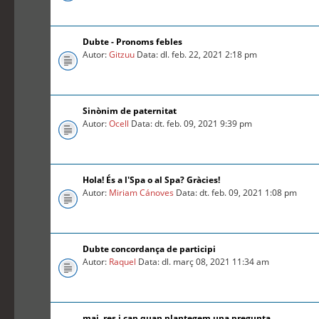
Dubte - Pronoms febles
Autor:
Gitzuu
Data: dl. feb. 22, 2021 2:18 pm
Sinònim de paternitat
Autor:
Ocell
Data: dt. feb. 09, 2021 9:39 pm
Hola! És a l'Spa o al Spa? Gràcies!
Autor:
Miriam Cánoves
Data: dt. feb. 09, 2021 1:08 pm
Dubte concordança de participi
Autor:
Raquel
Data: dl. març 08, 2021 11:34 am
mai, res i cap quan plantegem una pregunta