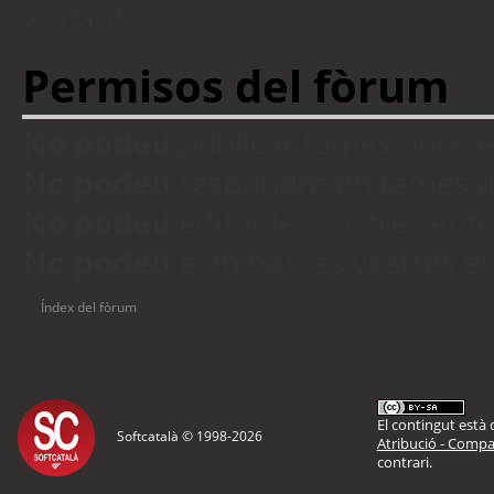
visitants
Permisos del fòrum
No podeu
publicar temes nous 
No podeu
respondre en temes d
No podeu
editar les vostres en
No podeu
eliminar les vostres 
Índex del fòrum
El contingut està d
Softcatalà © 1998-
2026
Atribució - Compar
contrari.