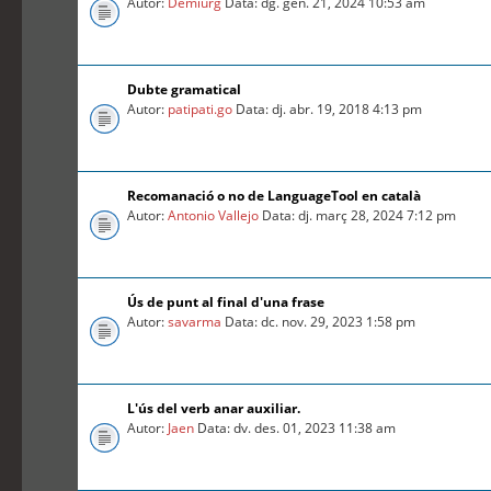
Autor:
Demiurg
Data: dg. gen. 21, 2024 10:53 am
Dubte gramatical
Autor:
patipati.go
Data: dj. abr. 19, 2018 4:13 pm
Recomanació o no de LanguageTool en català
Autor:
Antonio Vallejo
Data: dj. març 28, 2024 7:12 pm
Ús de punt al final d'una frase
Autor:
savarma
Data: dc. nov. 29, 2023 1:58 pm
L'ús del verb anar auxiliar.
Autor:
Jaen
Data: dv. des. 01, 2023 11:38 am