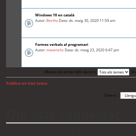
Windows 10 en català
Autor:
Berthu
Data: ds. maig 30, 2020 11:59 am
Formes verbals al programari
Autor:
maxenchs
Data: ds. maig 23, 2020 6:47 pm
Mostra els temes dels darrers:
Or
Publica un nou tema
Torna a: Índex del fòrum
Salta a :
Qui està connectat
Usuaris navegant en aquest fòrum: