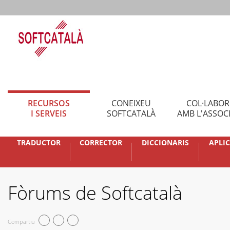
RECURSOS
CONEIXEU
COL·LABO
I SERVEIS
SOFTCATALÀ
AMB L'ASSOC
TRADUCTOR
CORRECTOR
DICCIONARIS
APLI
Fòrums de Softcatalà
Compartiu