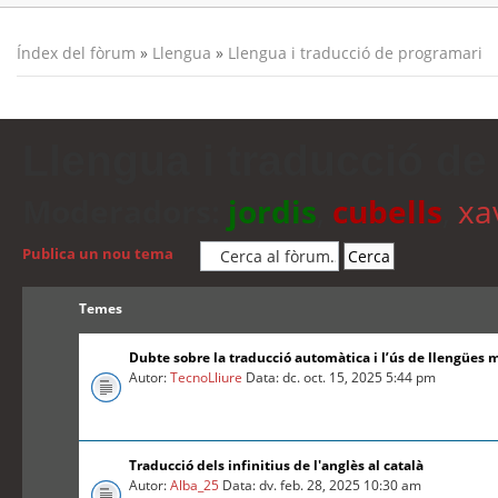
Índex del fòrum
»
Llengua
»
Llengua i traducció de programari
Llengua i traducció de
Moderadors:
jordis
,
cubells
,
xa
Publica un nou tema
Temes
Dubte sobre la traducció automàtica i l’ús de llengües 
Autor:
TecnoLliure
Data: dc. oct. 15, 2025 5:44 pm
Traducció dels infinitius de l'anglès al català
Autor:
Alba_25
Data: dv. feb. 28, 2025 10:30 am