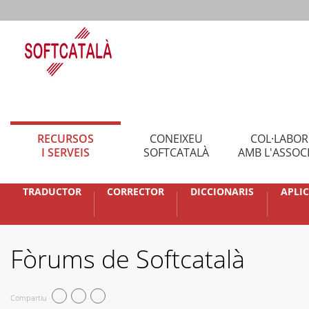
RECURSOS
CONEIXEU
COL·LABO
I SERVEIS
SOFTCATALÀ
AMB L'ASSOC
TRADUCTOR
CORRECTOR
DICCIONARIS
APLI
Fòrums de Softcatalà
Compartiu