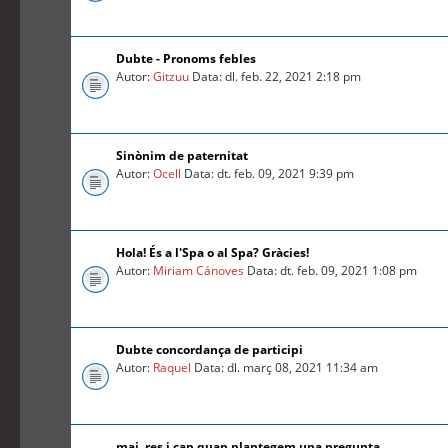
Dubte - Pronoms febles
Autor:
Gitzuu
Data: dl. feb. 22, 2021 2:18 pm
Sinònim de paternitat
Autor:
Ocell
Data: dt. feb. 09, 2021 9:39 pm
Hola! És a l'Spa o al Spa? Gràcies!
Autor:
Miriam Cánoves
Data: dt. feb. 09, 2021 1:08 pm
Dubte concordança de participi
Autor:
Raquel
Data: dl. març 08, 2021 11:34 am
mai, res i cap quan plantegem una pregunta