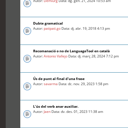
Autor:
Demiurg
Data: dg. gen. 21, 2024 10:53 am
Dubte gramatical
Autor:
patipati.go
Data: dj. abr. 19, 2018 4:13 pm
Recomanació o no de LanguageTool en català
Autor:
Antonio Vallejo
Data: dj. març 28, 2024 7:12 pm
Ús de punt al final d'una frase
Autor:
savarma
Data: dc. nov. 29, 2023 1:58 pm
L'ús del verb anar auxiliar.
Autor:
Jaen
Data: dv. des. 01, 2023 11:38 am