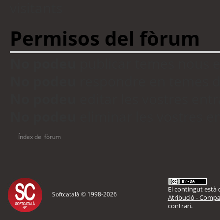
visitants
Permisos del fòrum
No podeu
publicar temes nous 
No podeu
respondre en temes d
No podeu
editar les vostres en
No podeu
eliminar les vostres 
Índex del fòrum
El contingut està d
Softcatalà © 1998-
2026
Atribució - Compar
contrari.