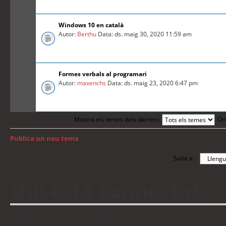
Windows 10 en català
Autor:
Berthu
Data: ds. maig 30, 2020 11:59 am
Formes verbals al programari
Autor:
maxenchs
Data: ds. maig 23, 2020 6:47 pm
Mostra els temes dels darrers:
Or
Publica un nou tema
Torna a: Índex del fòrum
Salta a :
Qui està connectat
Usuaris navegant en aquest fòrum: