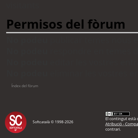
visitants
Permisos del fòrum
No podeu
publicar temes nous 
No podeu
respondre en temes d
No podeu
editar les vostres en
No podeu
eliminar les vostres 
Índex del fòrum
El contingut està d
Softcatalà © 1998-
2026
Atribució - Compar
contrari.