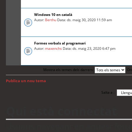
Windows 10 en català
Autor:
Berthu
Data: ds. maig 30, 2020 11:59 am
Formes verbals al programari
Autor:
maxenchs
Data: ds. maig 23, 2020 6:47 pm
Mostra els temes dels darrers:
Or
Publica un nou tema
Torna a: Índex del fòrum
Salta a :
Qui està connectat
Usuaris navegant en aquest fòrum: