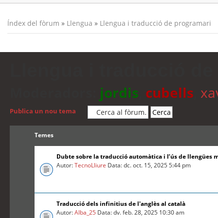
Índex del fòrum
»
Llengua
»
Llengua i traducció de programari
Llengua i traducció de
Moderadors:
jordis
,
cubells
,
xa
Publica un nou tema
Temes
Dubte sobre la traducció automàtica i l’ús de llengües 
Autor:
TecnoLliure
Data: dc. oct. 15, 2025 5:44 pm
Traducció dels infinitius de l'anglès al català
Autor:
Alba_25
Data: dv. feb. 28, 2025 10:30 am