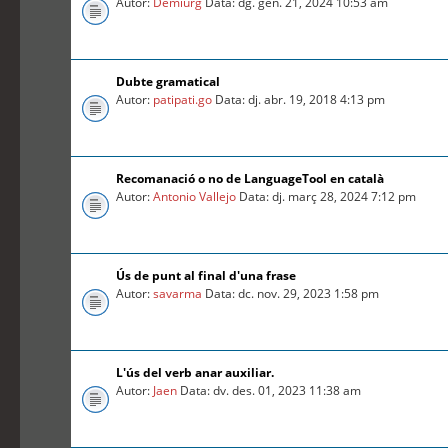
Autor:
Demiurg
Data: dg. gen. 21, 2024 10:53 am
Dubte gramatical
Autor:
patipati.go
Data: dj. abr. 19, 2018 4:13 pm
Recomanació o no de LanguageTool en català
Autor:
Antonio Vallejo
Data: dj. març 28, 2024 7:12 pm
Ús de punt al final d'una frase
Autor:
savarma
Data: dc. nov. 29, 2023 1:58 pm
L'ús del verb anar auxiliar.
Autor:
Jaen
Data: dv. des. 01, 2023 11:38 am