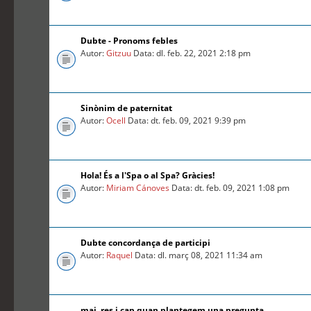
Dubte - Pronoms febles
Autor:
Gitzuu
Data: dl. feb. 22, 2021 2:18 pm
Sinònim de paternitat
Autor:
Ocell
Data: dt. feb. 09, 2021 9:39 pm
Hola! És a l'Spa o al Spa? Gràcies!
Autor:
Miriam Cánoves
Data: dt. feb. 09, 2021 1:08 pm
Dubte concordança de participi
Autor:
Raquel
Data: dl. març 08, 2021 11:34 am
mai, res i cap quan plantegem una pregunta