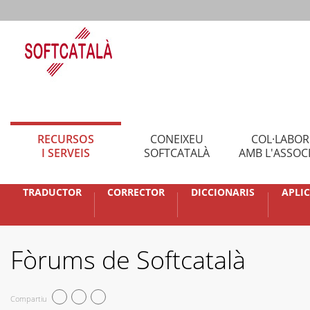
RECURSOS
CONEIXEU
COL·LABO
I SERVEIS
SOFTCATALÀ
AMB L'ASSOC
TRADUCTOR
CORRECTOR
DICCIONARIS
APLI
Fòrums de Softcatalà
Compartiu