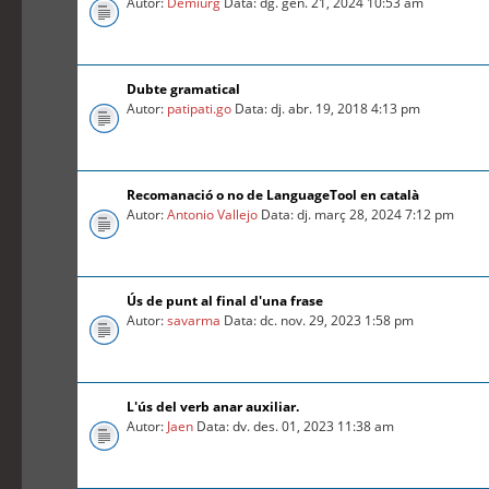
Autor:
Demiurg
Data: dg. gen. 21, 2024 10:53 am
Dubte gramatical
Autor:
patipati.go
Data: dj. abr. 19, 2018 4:13 pm
Recomanació o no de LanguageTool en català
Autor:
Antonio Vallejo
Data: dj. març 28, 2024 7:12 pm
Ús de punt al final d'una frase
Autor:
savarma
Data: dc. nov. 29, 2023 1:58 pm
L'ús del verb anar auxiliar.
Autor:
Jaen
Data: dv. des. 01, 2023 11:38 am