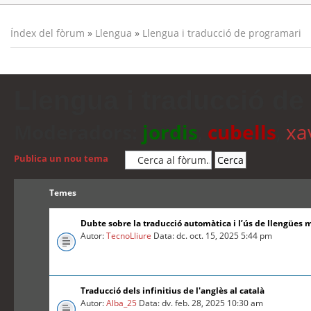
Índex del fòrum
»
Llengua
»
Llengua i traducció de programari
Llengua i traducció de
Moderadors:
jordis
,
cubells
,
xa
Publica un nou tema
Temes
Dubte sobre la traducció automàtica i l’ús de llengües 
Autor:
TecnoLliure
Data: dc. oct. 15, 2025 5:44 pm
Traducció dels infinitius de l'anglès al català
Autor:
Alba_25
Data: dv. feb. 28, 2025 10:30 am