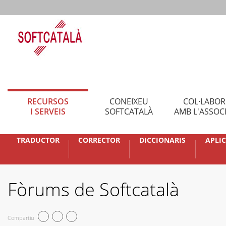
RECURSOS
CONEIXEU
COL·LABO
I SERVEIS
SOFTCATALÀ
AMB L'ASSOC
TRADUCTOR
CORRECTOR
DICCIONARIS
APLI
Fòrums de Softcatalà
Compartiu