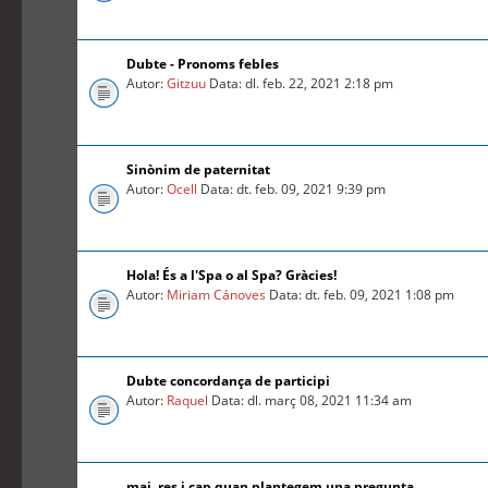
Dubte - Pronoms febles
Autor:
Gitzuu
Data: dl. feb. 22, 2021 2:18 pm
Sinònim de paternitat
Autor:
Ocell
Data: dt. feb. 09, 2021 9:39 pm
Hola! És a l'Spa o al Spa? Gràcies!
Autor:
Miriam Cánoves
Data: dt. feb. 09, 2021 1:08 pm
Dubte concordança de participi
Autor:
Raquel
Data: dl. març 08, 2021 11:34 am
mai, res i cap quan plantegem una pregunta