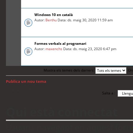
Windows 10 en català
Autor:
Berthu
Data: ds. maig 30, 2020 11:59 am
Formes verbals al programari
Autor:
maxenchs
Data: ds. maig 23, 2020 6:47 pm
Mostra els temes dels darrers:
Or
Publica un nou tema
Torna a: Índex del fòrum
Salta a :
Qui està connectat
Usuaris navegant en aquest fòrum: