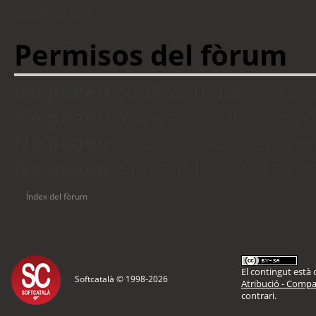
visitants
Permisos del fòrum
No podeu
publicar temes nous 
No podeu
respondre en temes d
No podeu
editar les vostres en
No podeu
eliminar les vostres 
Índex del fòrum
El contingut està d
Softcatalà © 1998-
2026
Atribució - Compar
contrari.